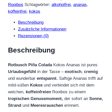
Kokos
Rooibos
Schlagwörter:
alkoholfrei
,
ananas
,
Ananas
koffeinfrei
,
kokos
Menge
Beschreibung
Zusätzliche Informationen
Rezensionen (0)
Beschreibung
Rotbusch Piña Colada
Kokos Ananas ist pures
Urlaubsgefühl
in der Tasse –
exotisch
,
cremig
und wunderbar
entspannt.
Saftige Ananas trifft auf
mild-süßen
Kokos
und verbindet sich mit dem
weichen,
koffeinfreien
Rooibos zu einem
tropischen Genussmoment,
der sofort an
Sonne,
Strand
und
Meeresrauschen
erinnert.