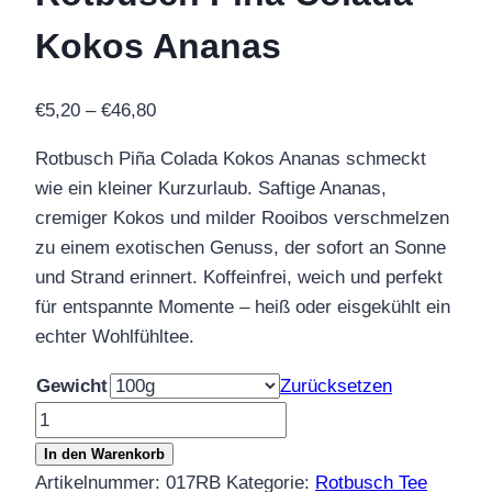
Kokos Ananas
Preisspanne:
€
5,20
–
€
46,80
€5,20
Rotbusch Piña Colada Kokos Ananas schmeckt
bis
wie ein kleiner Kurzurlaub. Saftige Ananas,
€46,80
cremiger Kokos und milder Rooibos verschmelzen
zu einem exotischen Genuss, der sofort an Sonne
und Strand erinnert. Koffeinfrei, weich und perfekt
für entspannte Momente – heiß oder eisgekühlt ein
echter Wohlfühltee.
Gewicht
Zurücksetzen
Rotbusch
Pina
In den Warenkorb
Colada
Artikelnummer:
017RB
Kategorie:
Rotbusch Tee