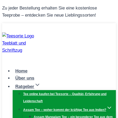
Zum
Zu jeder Bestellung erhalten Sie eine kostenlose
Inhalt
Teeprobe – entdecken Sie neue Lieblingssorten!
springen
Home
Über uns
Ratgeber
Tee online kaufen bei Teesorte – Qualität, Erfahrung und
Leidenschaft
Assam Tee – woher kommt der kräftige Tee aus Indien?
Assam Mangalam Tee – ein besonderer Tee aus dem