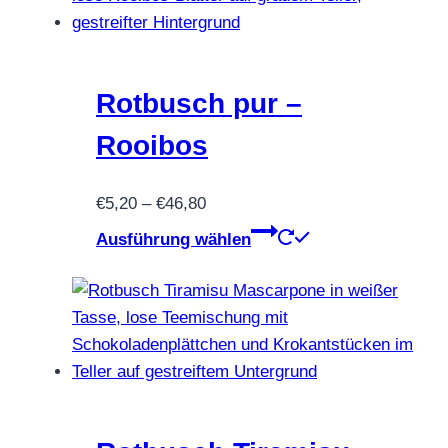
Rotbusch pur –
Rooibos
Preisspanne:
€
5,20
–
€
46,80
€5,20
Dieses
Ausführung wählen
bis
Produkt
€46,80
weist
mehrere
Varianten
auf.
Die
Optionen
können