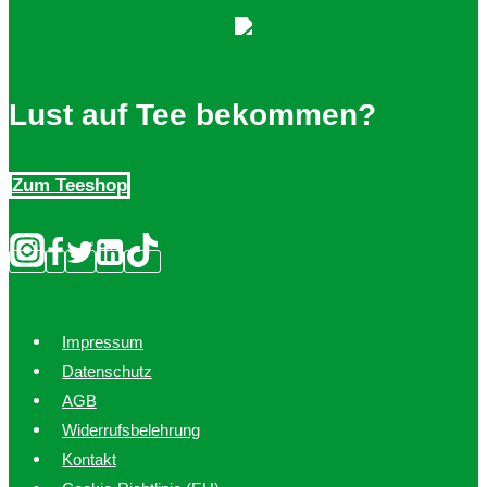
Die
Optionen
können
auf
Lust auf Tee bekommen?
der
Produktseite
Zum Teeshop
gewählt
werden
Impressum
Datenschutz
AGB
Widerrufsbelehrung
Kontakt