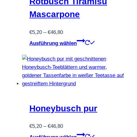
Rotbusch Tiramisu
auf
Mascarpone
der
Produktseite
Preisspanne:
€
5,20
–
€
46,80
gewählt
€5,20
Dieses
werden
Ausführung wählen
bis
Produkt
€46,80
weist
mehrere
Varianten
auf.
Die
Optionen
können
Honeybusch pur
auf
der
Preisspanne:
€
5,20
–
€
46,80
Produktseite
€5,20
Dieses