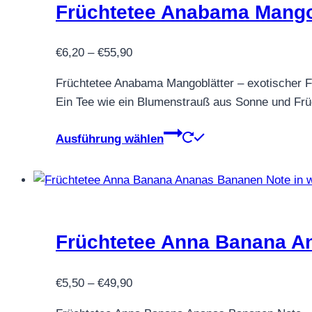
Früchtetee Anabama Mango
Preisspanne:
€
6,20
–
€
55,90
€6,20
Früchtetee Anabama Mangoblätter – exotischer Fr
bis
Ein Tee wie ein Blumenstrauß aus Sonne und Frücht
€55,90
Dieses
Ausführung wählen
Produkt
weist
mehrere
Varianten
auf.
Früchtetee Anna Banana A
Die
Optionen
Preisspanne:
können
€
5,50
–
€
49,90
€5,50
auf