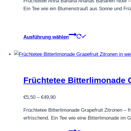
Früchtetee Anna Banana Ananas Bananen Note – ex
bis
der
Ein Tee wie ein Blumenstrauß aus Sonne und Frücht
€49,90
Produktseite
gewählt
werden
Dieses
Ausführung wählen
Produkt
weist
mehrere
Varianten
auf.
Früchtetee Bitterlimonade G
Die
Optionen
Preisspanne:
können
€
5,50
–
€
49,90
€5,50
auf
Früchtetee Bitterlimonade Grapefruit Zitronen – f
bis
der
erfrischend. Ein Tee wie eine Bitterlimonade im Gl
€49,90
Produktseite
gewählt
Dieses