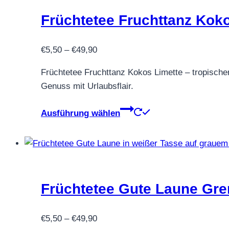
auf.
Früchtetee Fruchttanz Koko
Die
Optionen
Preisspanne:
können
€
5,50
–
€
49,90
€5,50
auf
Früchtetee Fruchttanz Kokos Limette – tropischer
bis
der
Genuss mit Urlaubsflair.
€49,90
Produktseite
gewählt
Dieses
Ausführung wählen
werden
Produkt
weist
mehrere
Varianten
auf.
Früchtetee Gute Laune Gre
Die
Optionen
Preisspanne:
können
€
5,50
–
€
49,90