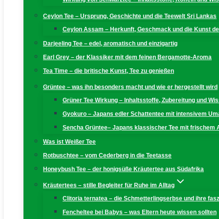
Ceylon Tee – Ursprung, Geschichte und die Teewelt Sri Lankas
Ceylon Assam – Herkunft, Geschmack und die Kunst der
Darjeeling Tee – edel, aromatisch und einzigartig
Earl Grey – der Klassiker mit dem feinen Bergamotte-Aroma
Tea Time – die britische Kunst, Tee zu genießen
Grüntee – was ihn besonders macht und wie er hergestellt wird
Grüner Tee Wirkung – Inhaltsstoffe, Zubereitung und W
Gyokuro – Japans edler Schattentee mit intensivem U
Sencha Grüntee– Japans klassischer Tee mit frischem
Was ist Weißer Tee
Rotbuschtee – vom Cederberg in die Teetasse
Honeybush Tee – der honigsüße Kräutertee aus Südafrika
Kräutertees – stille Begleiter für Ruhe im Alltag
Clitoria ternatea – die Schmetterlingserbse und ihre fas
Fencheltee bei Babys – was Eltern heute wissen sollten