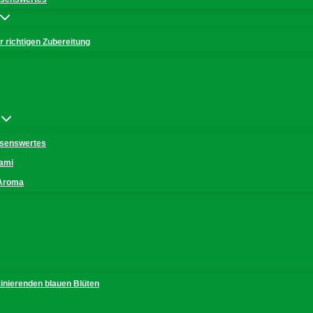
 richtigen Zubereitung
issenswertes
mami
 Aroma
zinierenden blauen Blüten