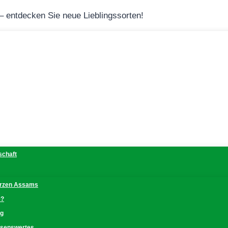
 – entdecken Sie neue Lieblingssorten!
schaft
erzen Assams
e?
ng
issenswertes