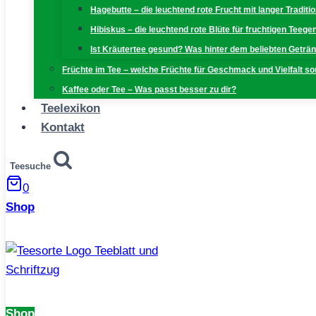
Hagebutte – die leuchtend rote Frucht mit langer Traditi
Hibiskus – die leuchtend rote Blüte für fruchtigen Teeg
Ist Kräutertee gesund? Was hinter dem beliebten Geträn
Früchte im Tee – welche Früchte für Geschmack und Vielfalt s
Kaffee oder Tee – Was passt besser zu dir?
Teelexikon
Kontakt
Teesuche
0
Shop
Shop