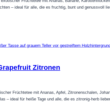
otischer Früchtetee mit Ananas, Banane, Karottenflocken un
en – ideal für alle, die es fruchtig, bunt und genussvoll li
rapefruit Zitronen
rischer Früchtetee mit Ananas, Apfel, Zitronenschalen, Johan
as – ideal für heiße Tage und alle, die es zitronig-herb liebe