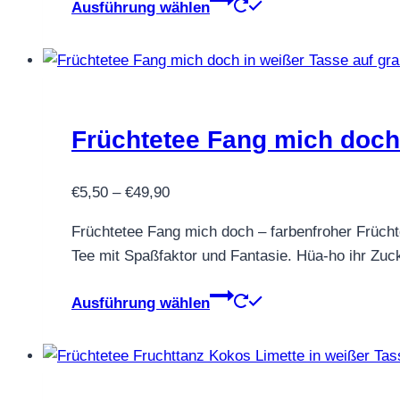
Ausführung wählen
werden
Produkt
weist
mehrere
Varianten
auf.
Früchtetee Fang mich doc
Die
Optionen
Preisspanne:
können
€
5,50
–
€
49,90
€5,50
auf
Früchtetee Fang mich doch – farbenfroher Früchtet
bis
der
Tee mit Spaßfaktor und Fantasie. Hüa-ho ihr Zuc
€49,90
Produktseite
gewählt
Dieses
Ausführung wählen
werden
Produkt
weist
mehrere
Varianten