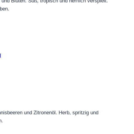
d Blüten. Süß, tropisch und herrlich verspielt.
eben.
nisbeeren und Zitronenöl. Herb, spritzig und
n.