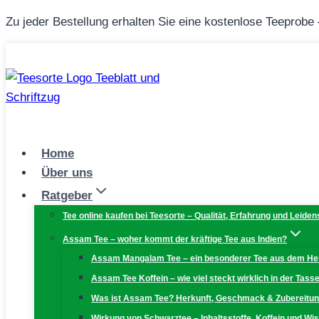
Zum
Zu jeder Bestellung erhalten Sie eine kostenlose Teeprobe
Inhalt
springen
Home
Über uns
Ratgeber
Tee online kaufen bei Teesorte – Qualität, Erfahrung und Leiden
Assam Tee – woher kommt der kräftige Tee aus Indien?
Assam Mangalam Tee – ein besonderer Tee aus dem H
Assam Tee Koffein – wie viel steckt wirklich in der Tass
Was ist Assam Tee? Herkunft, Geschmack & Zubereitu
Wirkung von Schwarztee – Inhaltsstoffe, Koffein und W