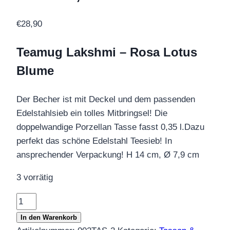
€
28,90
Teamug Lakshmi – Rosa Lotus
Blume
Der Becher ist mit Deckel und dem passenden
Edelstahlsieb ein tolles Mitbringsel! Die
doppelwandige Porzellan Tasse fasst 0,35 l.Dazu
perfekt das schöne Edelstahl Teesieb! In
ansprechender Verpackung! H 14 cm, Ø 7,9 cm
3 vorrätig
Teamug
Lakshmi
In den Warenkorb
Rosa