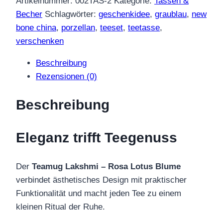
Artikelnummer:
002TAS-2
Kategorie:
Tassen &
Lotus
Becher
Schlagwörter:
geschenkidee
,
graublau
,
new
0,35
bone china
,
porzellan
,
teeset
,
teetasse
,
l
verschenken
mit
Beschreibung
Sieb
Rezensionen (0)
Menge
Beschreibung
Eleganz trifft Teegenuss
Der
Teamug Lakshmi – Rosa Lotus Blume
verbindet ästhetisches Design mit praktischer
Funktionalität und macht jeden Tee zu einem
kleinen Ritual der Ruhe.