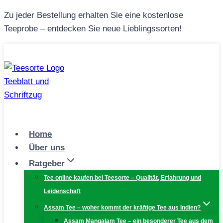
Zum
Zu jeder Bestellung erhalten Sie eine kostenlose
Inhalt
Teeprobe – entdecken Sie neue Lieblingssorten!
springen
Home
Über uns
Ratgeber
Tee online kaufen bei Teesorte – Qualität, Erfahrung und
Leidenschaft
Assam Tee – woher kommt der kräftige Tee aus Indien?
Assam Mangalam Tee – ein besonderer Tee aus dem