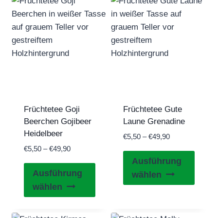
Früchtetee Goji
Früchtetee Gute
Beerchen Gojibeer
Laune Grenadine
Heidelbeer
Preisspanne:
€
5,50
–
€
49,90
€5,50
Preisspanne:
€
5,50
–
€
49,90
Diese
bis
€5,50
Ausführung
Dieses
Produ
€49,90
bis
Ausführung
wählen
Produkt
€49,90
weist
wählen
weist
mehre
mehrere
Varian