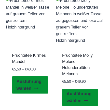
Varianten
auf.
auf.
Die
Die
Optio
Optionen
könne
können
auf
auf
der
der
Produk
Produktseite
gewähl
gewählt
werde
Früchtetee Kirmes
Früchtetee Molly
werden
Mandel
Melone
Holunderblüten
Preisspanne:
€
5,50
–
€
49,90
Melonen
€5,50
Dieses
bis
Ausführung
Preisspanne:
€
5,50
–
€
49,90
Produkt
€49,90
€5,50
wählen
Diese
weist
bis
Ausführung
Produ
€49,90
mehrere
wählen
weist
Varianten