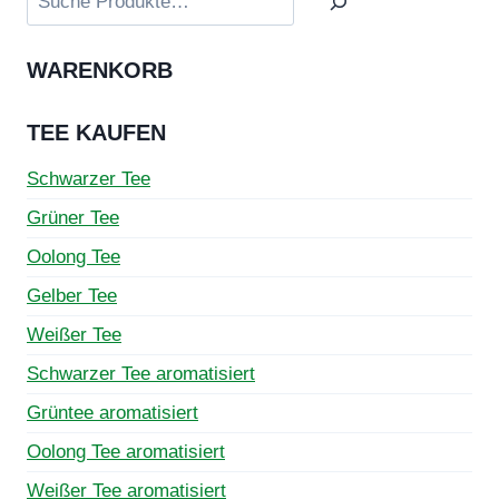
Die
Optionen
WARENKORB
können
auf
TEE KAUFEN
der
Produktseite
Schwarzer Tee
gewählt
Grüner Tee
werden
Oolong Tee
Gelber Tee
Weißer Tee
Schwarzer Tee aromatisiert
Grüntee aromatisiert
Oolong Tee aromatisiert
Weißer Tee aromatisiert