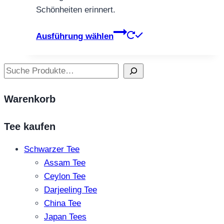
Schönheiten erinnert.
Dieses
Ausführung wählen
Produkt
weist
Suchen
mehrere
Varianten
Warenkorb
auf.
Die
Tee kaufen
Optionen
können
Schwarzer Tee
auf
Assam Tee
der
Ceylon Tee
Produktseite
Darjeeling Tee
gewählt
China Tee
werden
Japan Tees