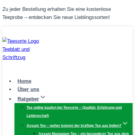
Zum
Zu jeder Bestellung erhalten Sie eine kostenlose
Inhalt
Teeprobe – entdecken Sie neue Lieblingssorten!
springen
Home
Über uns
Ratgeber
Tee online kaufen bei Teesorte – Qualität, Erfahrung und
Leidenschaft
Assam Tee – woher kommt der kräftige Tee aus Indien?
Assam Mangalam Tee – ein besonderer Tee aus dem