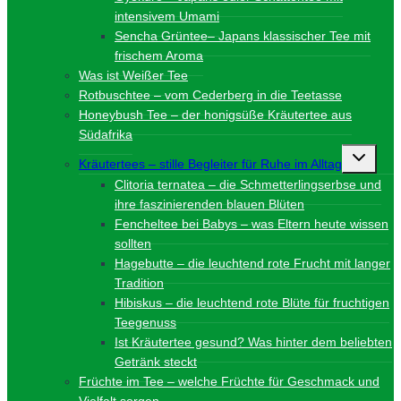
intensivem Umami
Sencha Grüntee– Japans klassischer Tee mit
frischem Aroma
Was ist Weißer Tee
Rotbuschtee – vom Cederberg in die Teetasse
Honeybush Tee – der honigsüße Kräutertee aus
Südafrika
Unterme
Kräutertees – stille Begleiter für Ruhe im Alltag
umschalt
Clitoria ternatea – die Schmetterlingserbse und
ihre faszinierenden blauen Blüten
Fencheltee bei Babys – was Eltern heute wissen
sollten
Hagebutte – die leuchtend rote Frucht mit langer
Tradition
Hibiskus – die leuchtend rote Blüte für fruchtigen
Teegenuss
Ist Kräutertee gesund? Was hinter dem beliebten
Getränk steckt
Früchte im Tee – welche Früchte für Geschmack und
Vielfalt sorgen