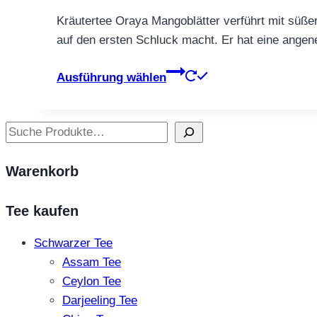
€5,90
der
Kräutertee Oraya Mangoblätter verführt mit süßer
bis
Produktseite
auf den ersten Schluck macht. Er hat eine ange
€55,90
gewählt
werden
Dieses
Ausführung wählen
Produkt
weist
mehrere
Suchen
Varianten
auf.
Warenkorb
Die
Optionen
Tee kaufen
können
auf
Schwarzer Tee
der
Assam Tee
Produktseite
Ceylon Tee
gewählt
Darjeeling Tee