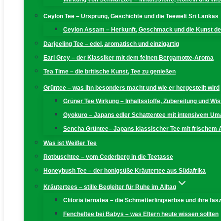
Ceylon Tee – Ursprung, Geschichte und die Teewelt Sri Lankas
Ceylon Assam – Herkunft, Geschmack und die Kunst der
Darjeeling Tee – edel, aromatisch und einzigartig
Earl Grey – der Klassiker mit dem feinen Bergamotte-Aroma
Tea Time – die britische Kunst, Tee zu genießen
Grüntee – was ihn besonders macht und wie er hergestellt wird
Grüner Tee Wirkung – Inhaltsstoffe, Zubereitung und W
Gyokuro – Japans edler Schattentee mit intensivem U
Sencha Grüntee– Japans klassischer Tee mit frischem
Was ist Weißer Tee
Rotbuschtee – vom Cederberg in die Teetasse
Honeybush Tee – der honigsüße Kräutertee aus Südafrika
Kräutertees – stille Begleiter für Ruhe im Alltag
Clitoria ternatea – die Schmetterlingserbse und ihre fas
Fencheltee bei Babys – was Eltern heute wissen sollten