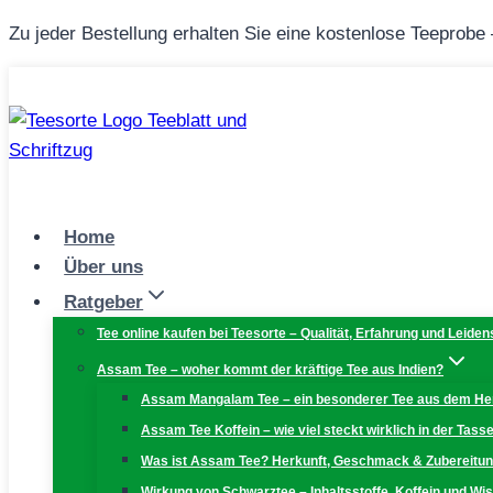
Zum
Zu jeder Bestellung erhalten Sie eine kostenlose Teeprobe
Inhalt
springen
Home
Über uns
Ratgeber
Tee online kaufen bei Teesorte – Qualität, Erfahrung und Leiden
Assam Tee – woher kommt der kräftige Tee aus Indien?
Assam Mangalam Tee – ein besonderer Tee aus dem H
Assam Tee Koffein – wie viel steckt wirklich in der Tass
Was ist Assam Tee? Herkunft, Geschmack & Zubereitu
Wirkung von Schwarztee – Inhaltsstoffe, Koffein und W