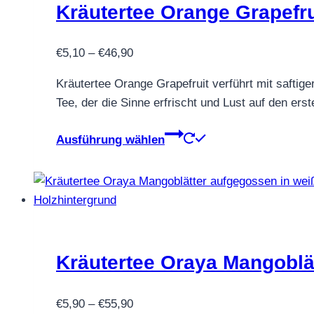
Kräutertee Orange Grapefru
Preisspanne:
€
5,10
–
€
46,90
€5,10
Kräutertee Orange Grapefruit verführt mit saftige
bis
Tee, der die Sinne erfrischt und Lust auf den ers
€46,90
Dieses
Ausführung wählen
Produkt
weist
mehrere
Varianten
auf.
Die
Kräutertee Oraya Mangoblä
Optionen
können
Preisspanne:
auf
€
5,90
–
€
55,90