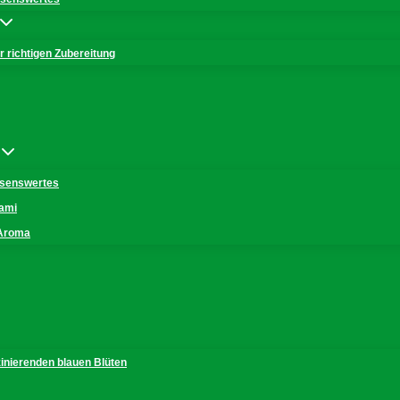
 richtigen Zubereitung
issenswertes
mami
 Aroma
zinierenden blauen Blüten