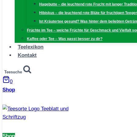
Hagebutte – die leuchtend rote Frucht mit langer Traditi
Hibiskus – die leuchtend rote Blüte für fruchtigen Teeg
Ist Kräutertee gesund? Was hinter dem beliebten Geträn
Früchte im Tee – welche Früchte für Geschmack und Vielfalt s
Kaffee oder Tee – Was passt besser zu dir?
Teelexikon
Kontakt
Teesuche
0
Shop
Shop