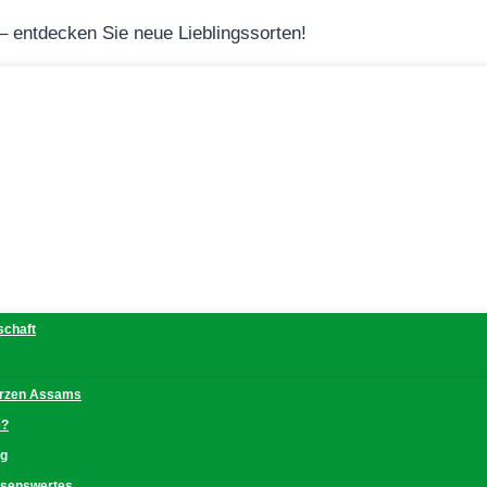
 – entdecken Sie neue Lieblingssorten!
schaft
erzen Assams
e?
ng
issenswertes