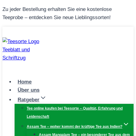
Zum
Zu jeder Bestellung erhalten Sie eine kostenlose
Inhalt
Teeprobe – entdecken Sie neue Lieblingssorten!
springen
Home
Über uns
Ratgeber
Tee online kaufen bei Teesorte – Qualität, Erfahrung und
Leidenschaft
Assam Tee – woher kommt der kräftige Tee aus Indien?
Assam Mangalam Tee – ein besonderer Tee aus dem