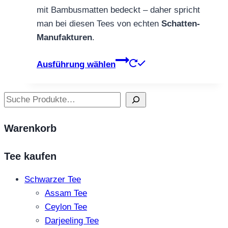
mit Bambusmatten bedeckt – daher spricht
man bei diesen Tees von echten
Schatten-
Manufakturen
.
Dieses
Ausführung wählen
Produkt
weist
Suchen
mehrere
Varianten
Warenkorb
auf.
Die
Tee kaufen
Optionen
können
Schwarzer Tee
auf
Assam Tee
der
Ceylon Tee
Produktseite
Darjeeling Tee
gewählt