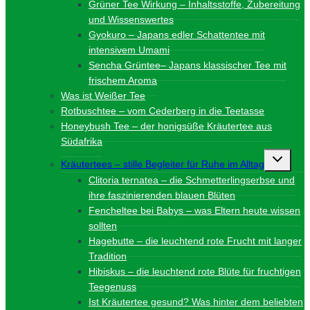
Grüner Tee Wirkung – Inhaltsstoffe, Zubereitung
und Wissenswertes
Gyokuro – Japans edler Schattentee mit
intensivem Umami
Sencha Grüntee– Japans klassischer Tee mit
frischem Aroma
Was ist Weißer Tee
Rotbuschtee – vom Cederberg in die Teetasse
Honeybush Tee – der honigsüße Kräutertee aus
Südafrika
Unterme
Kräutertees – stille Begleiter für Ruhe im Alltag
umschalt
Clitoria ternatea – die Schmetterlingserbse und
ihre faszinierenden blauen Blüten
Fencheltee bei Babys – was Eltern heute wissen
sollten
Hagebutte – die leuchtend rote Frucht mit langer
Tradition
Hibiskus – die leuchtend rote Blüte für fruchtigen
Teegenuss
Ist Kräutertee gesund? Was hinter dem beliebten