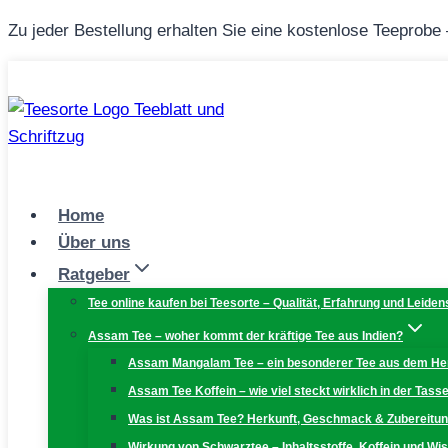
Zum
Zu jeder Bestellung erhalten Sie eine kostenlose Teeprobe
Inhalt
springen
Home
Über uns
Ratgeber
Tee online kaufen bei Teesorte – Qualität, Erfahrung und Leiden
Assam Tee – woher kommt der kräftige Tee aus Indien?
Assam Mangalam Tee – ein besonderer Tee aus dem H
Assam Tee Koffein – wie viel steckt wirklich in der Tass
Was ist Assam Tee? Herkunft, Geschmack & Zubereitu
Wirkung von Schwarztee – Inhaltsstoffe, Koffein und W