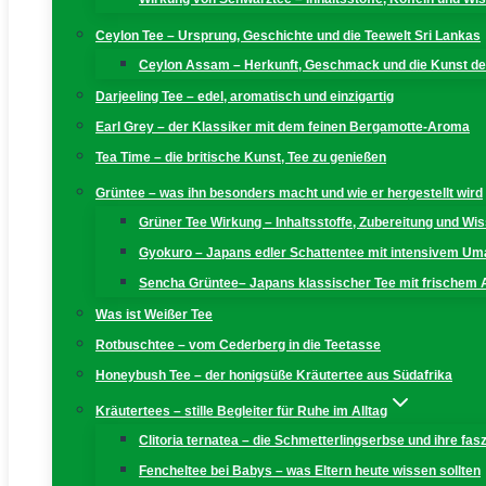
Ceylon Tee – Ursprung, Geschichte und die Teewelt Sri Lankas
Ceylon Assam – Herkunft, Geschmack und die Kunst der
Darjeeling Tee – edel, aromatisch und einzigartig
Earl Grey – der Klassiker mit dem feinen Bergamotte-Aroma
Tea Time – die britische Kunst, Tee zu genießen
Grüntee – was ihn besonders macht und wie er hergestellt wird
Grüner Tee Wirkung – Inhaltsstoffe, Zubereitung und W
Gyokuro – Japans edler Schattentee mit intensivem U
Sencha Grüntee– Japans klassischer Tee mit frischem
Was ist Weißer Tee
Rotbuschtee – vom Cederberg in die Teetasse
Honeybush Tee – der honigsüße Kräutertee aus Südafrika
Kräutertees – stille Begleiter für Ruhe im Alltag
Clitoria ternatea – die Schmetterlingserbse und ihre fas
Fencheltee bei Babys – was Eltern heute wissen sollten