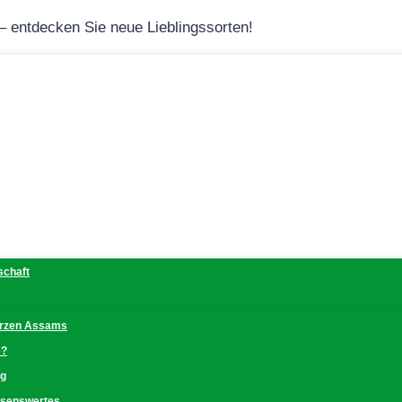
 – entdecken Sie neue Lieblingssorten!
schaft
erzen Assams
e?
ng
issenswertes