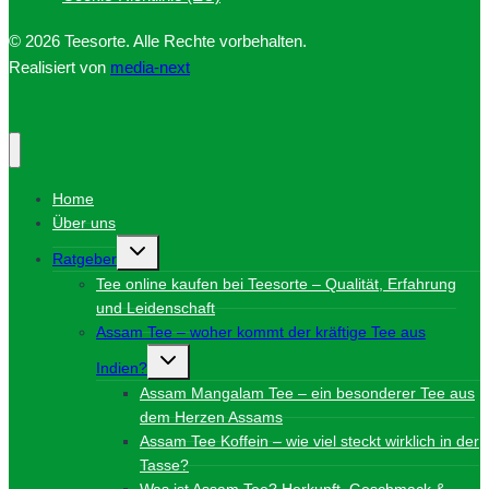
© 2026 Teesorte. Alle Rechte vorbehalten.
Realisiert von
media-next
Home
Über uns
Untermenü
Ratgeber
umschalten
Tee online kaufen bei Teesorte – Qualität, Erfahrung
und Leidenschaft
Assam Tee – woher kommt der kräftige Tee aus
Untermenü
Indien?
umschalten
Assam Mangalam Tee – ein besonderer Tee aus
dem Herzen Assams
Assam Tee Koffein – wie viel steckt wirklich in der
Tasse?
Was ist Assam Tee? Herkunft, Geschmack &