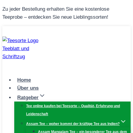
Zum
Zu jeder Bestellung erhalten Sie eine kostenlose
Inhalt
Teeprobe – entdecken Sie neue Lieblingssorten!
springen
Home
Über uns
Ratgeber
Tee online kaufen bei Teesorte – Qualität, Erfahrung und
Leidenschaft
Assam Tee – woher kommt der kräftige Tee aus Indien?
Assam Mangalam Tee – ein besonderer Tee aus dem