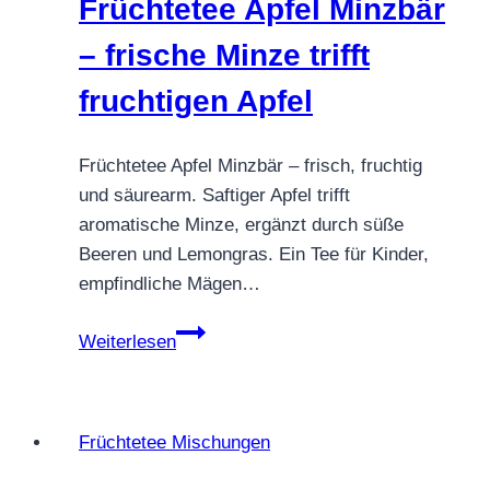
Früchtetee Apfel Minzbär
Freund
– frische Minze trifft
fruchtigen Apfel
Früchtetee Apfel Minzbär – frisch, fruchtig
und säurearm. Saftiger Apfel trifft
aromatische Minze, ergänzt durch süße
Beeren und Lemongras. Ein Tee für Kinder,
empfindliche Mägen…
Früchtetee
Weiterlesen
Apfel
Minzbär
–
Früchtetee Mischungen
frische
Minze