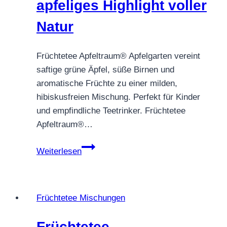
apfeliges Highlight voller
Natur
Früchtetee Apfeltraum® Apfelgarten vereint
saftige grüne Äpfel, süße Birnen und
aromatische Früchte zu einer milden,
hibiskusfreien Mischung. Perfekt für Kinder
und empfindliche Teetrinker. Früchtetee
Apfeltraum®…
Früchtetee
Weiterlesen
Apfeltraum®
Apfelgarten
–
Früchtetee Mischungen
ein
apfeliges
Früchtetee