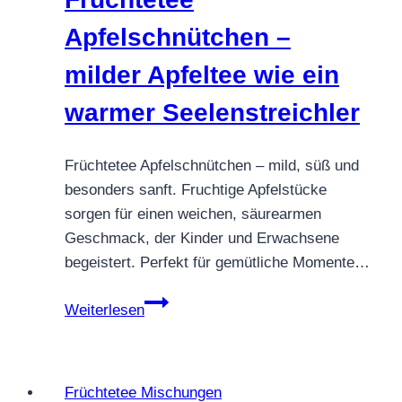
Highlight
voller
Apfelschnütchen –
Natur
milder Apfeltee wie ein
warmer Seelenstreichler
Früchtetee Apfelschnütchen – mild, süß und
besonders sanft. Fruchtige Apfelstücke
sorgen für einen weichen, säurearmen
Geschmack, der Kinder und Erwachsene
begeistert. Perfekt für gemütliche Momente…
Früchtetee
Weiterlesen
Apfelschnütchen
–
milder
Früchtetee Mischungen
Apfeltee