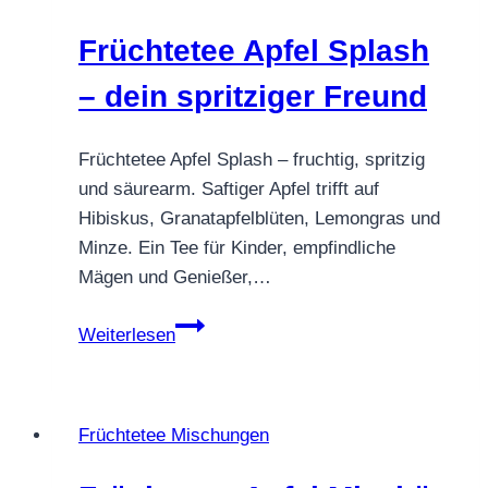
wie
Früchtetee Apfel Splash
ein
warmer
– dein spritziger Freund
Seelenstreichler
Früchtetee Apfel Splash – fruchtig, spritzig
und säurearm. Saftiger Apfel trifft auf
Hibiskus, Granatapfelblüten, Lemongras und
Minze. Ein Tee für Kinder, empfindliche
Mägen und Genießer,…
Früchtetee
Weiterlesen
Apfel
Splash
–
Früchtetee Mischungen
dein
spritziger