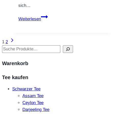
sich…
Schwarztee
Weiterlesen
Weihnachtstraum
Nächste
Seitennavigation
1
2
Seite
Suchen
Warenkorb
Tee kaufen
Schwarzer Tee
Assam Tee
Ceylon Tee
Darjeeling Tee