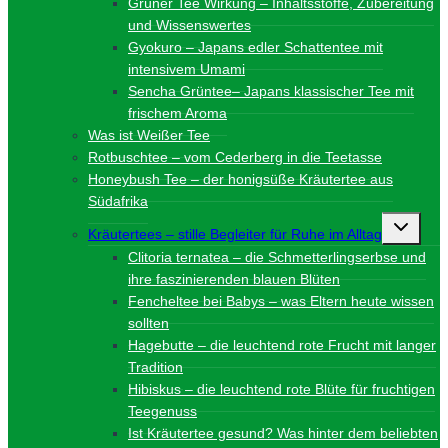
Grüner Tee Wirkung – Inhaltsstoffe, Zubereitung
und Wissenswertes
Gyokuro – Japans edler Schattentee mit
intensivem Umami
Sencha Grüntee– Japans klassischer Tee mit
frischem Aroma
Was ist Weißer Tee
Rotbuschtee – vom Cederberg in die Teetasse
Honeybush Tee – der honigsüße Kräutertee aus
Südafrika
Unterme
Kräutertees – stille Begleiter für Ruhe im Alltag
umschalt
Clitoria ternatea – die Schmetterlingserbse und
ihre faszinierenden blauen Blüten
Fencheltee bei Babys – was Eltern heute wissen
sollten
Hagebutte – die leuchtend rote Frucht mit langer
Tradition
Hibiskus – die leuchtend rote Blüte für fruchtigen
Teegenuss
Ist Kräutertee gesund? Was hinter dem beliebten