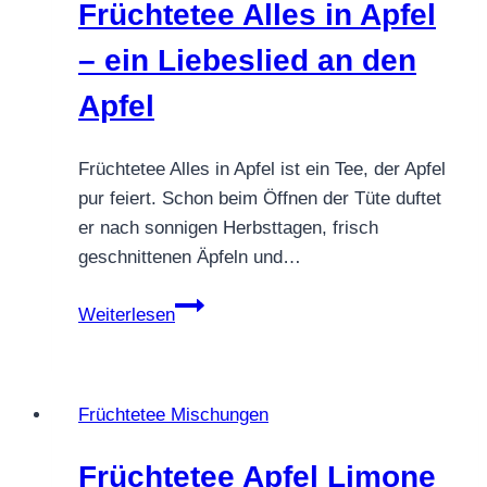
Früchtetee Alles in Apfel
trifft
fruchtigen
– ein Liebeslied an den
Apfel
Apfel
Früchtetee Alles in Apfel ist ein Tee, der Apfel
pur feiert. Schon beim Öffnen der Tüte duftet
er nach sonnigen Herbsttagen, frisch
geschnittenen Äpfeln und…
Früchtetee
Weiterlesen
Alles
in
Apfel
Früchtetee Mischungen
–
ein
Früchtetee Apfel Limone
Liebeslied