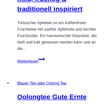
traditionell inspiriert
Türkischer Apfeltee ist ein koffeinfreier
Früchtetee mit sanfter Apfelnote und leichter
Fruchtsüße. Ein harmonischer Klassiker, der
heiß und kalt genossen werden kann und an
die…
Türkischer
Weiterlesen
Apfeltee
–
mild,
Blauer Tee oder Oolong Tee
fruchtig
&
Oolongtee Gute Ernte
traditionell
inspiriert