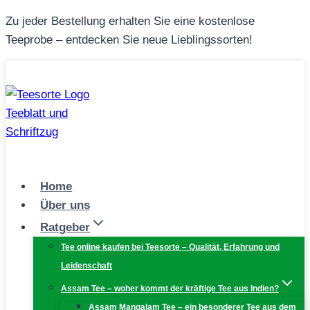
Zum
Zu jeder Bestellung erhalten Sie eine kostenlose
Inhalt
Teeprobe – entdecken Sie neue Lieblingssorten!
springen
Home
Über uns
Ratgeber
Tee online kaufen bei Teesorte – Qualität, Erfahrung und
Leidenschaft
Assam Tee – woher kommt der kräftige Tee aus Indien?
Assam Mangalam Tee – ein besonderer Tee aus dem