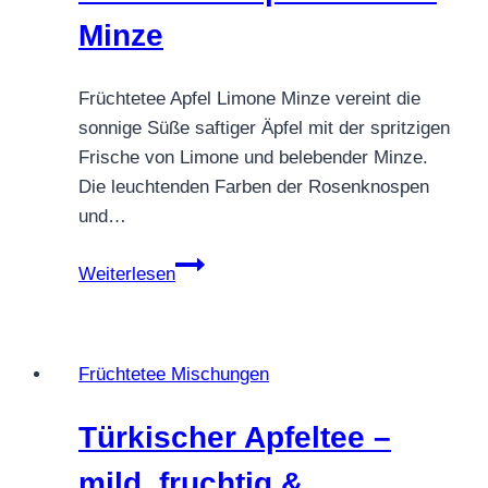
an
Minze
den
Apfel
Früchtetee Apfel Limone Minze vereint die
sonnige Süße saftiger Äpfel mit der spritzigen
Frische von Limone und belebender Minze.
Die leuchtenden Farben der Rosenknospen
und…
Früchtetee
Weiterlesen
Apfel
Limone
Minze
Früchtetee Mischungen
Türkischer Apfeltee –
mild, fruchtig &