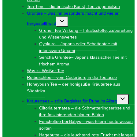
Tea Time – die britische Kunst, Tee zu genießen
Grüntee – was ihn besonders macht und wie er
Untermenü
hergestellt wird
umschalten
Grüner Tee Wirkung – Inhaltsstoffe, Zubereitung
und Wissenswertes
Gyokuro – Japans edler Schattentee mit
intensivem Umami
Sencha Grüntee– Japans klassischer Tee mit
frischem Aroma
Was ist Weißer Tee
Rotbuschtee – vom Cederberg in die Teetasse
Honeybush Tee – der honigsüße Kräutertee aus
Südafrika
Unterme
Kräutertees – stille Begleiter für Ruhe im Alltag
umschalt
Clitoria ternatea – die Schmetterlingserbse und
ihre faszinierenden blauen Blüten
Fencheltee bei Babys – was Eltern heute wissen
sollten
Hagebutte – die leuchtend rote Frucht mit langer