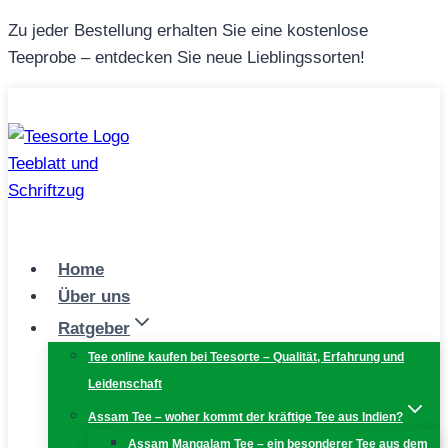
Zum
Zu jeder Bestellung erhalten Sie eine kostenlose
Inhalt
Teeprobe – entdecken Sie neue Lieblingssorten!
springen
Home
Über uns
Ratgeber
Tee online kaufen bei Teesorte – Qualität, Erfahrung und
Leidenschaft
Assam Tee – woher kommt der kräftige Tee aus Indien?
Assam Mangalam Tee – ein besonderer Tee aus dem