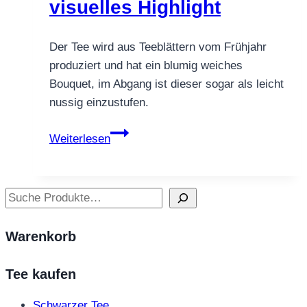
visuelles Highlight
Der Tee wird aus Teeblättern vom Frühjahr
produziert und hat ein blumig weiches
Bouquet, im Abgang ist dieser sogar als leicht
nussig einzustufen.
Blooming
Weiterlesen
Tea
Ocean
Pearl
Suchen
–
Blütentee
Warenkorb
&
visuelles
Tee kaufen
Highlight
Schwarzer Tee