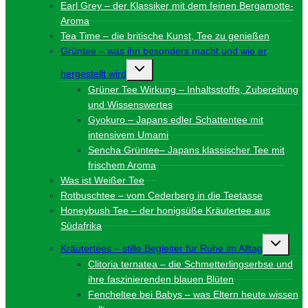
Earl Grey – der Klassiker mit dem feinen Bergamotte-
Aroma
Tea Time – die britische Kunst, Tee zu genießen
Grüntee – was ihn besonders macht und wie er
Untermenü
hergestellt wird
umschalten
Grüner Tee Wirkung – Inhaltsstoffe, Zubereitung
und Wissenswertes
Gyokuro – Japans edler Schattentee mit
intensivem Umami
Sencha Grüntee– Japans klassischer Tee mit
frischem Aroma
Was ist Weißer Tee
Rotbuschtee – vom Cederberg in die Teetasse
Honeybush Tee – der honigsüße Kräutertee aus
Südafrika
Unterme
Kräutertees – stille Begleiter für Ruhe im Alltag
umschalt
Clitoria ternatea – die Schmetterlingserbse und
ihre faszinierenden blauen Blüten
Fencheltee bei Babys – was Eltern heute wissen