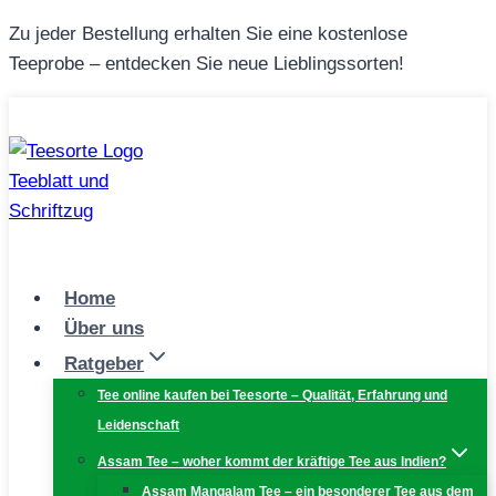
Zum
Zu jeder Bestellung erhalten Sie eine kostenlose
Inhalt
Teeprobe – entdecken Sie neue Lieblingssorten!
springen
Home
Über uns
Ratgeber
Tee online kaufen bei Teesorte – Qualität, Erfahrung und
Leidenschaft
Assam Tee – woher kommt der kräftige Tee aus Indien?
Assam Mangalam Tee – ein besonderer Tee aus dem