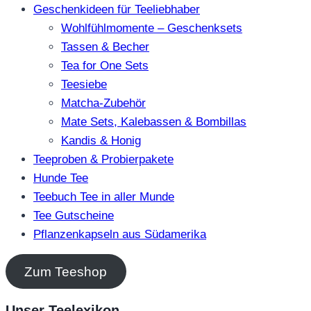
Geschenkideen für Teeliebhaber
Wohlfühlmomente – Geschenksets
Tassen & Becher
Tea for One Sets
Teesiebe
Matcha-Zubehör
Mate Sets, Kalebassen & Bombillas
Kandis & Honig
Teeproben & Probierpakete
Hunde Tee
Teebuch Tee in aller Munde
Tee Gutscheine
Pflanzenkapseln aus Südamerika
Zum Teeshop
Unser Teelexikon