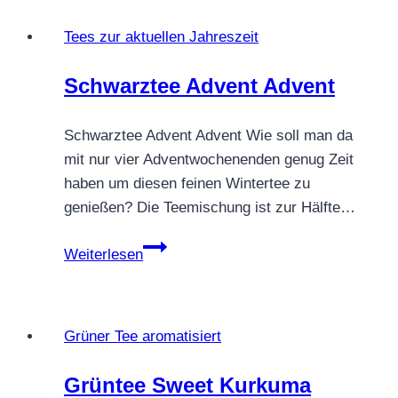
–
Tees zur aktuellen Jahreszeit
weich,
süß
Schwarztee Advent Advent
&
voller
Schwarztee Advent Advent Wie soll man da
warmer
mit nur vier Adventwochenenden genug Zeit
Fruchtnoten
haben um diesen feinen Wintertee zu
genießen? Die Teemischung ist zur Hälfte…
Schwarztee
Weiterlesen
Advent
Advent
Grüner Tee aromatisiert
Grüntee Sweet Kurkuma