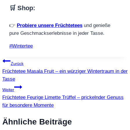
🛒 Shop
:
👉
Probiere unsere Früchtetees
und genieße
pure Geschmackserlebnisse in jeder Tasse.
Schlagworte:
#
Wintertee
Beitragsnavigation
Zurück
Früchtetee Masala Fruit – ein würziger Wintertraum in der
Tasse
Weiter
Früchtetee Feurige Limette Trüffel – prickelnder Genuss
für besondere Momente
Ähnliche Beiträge