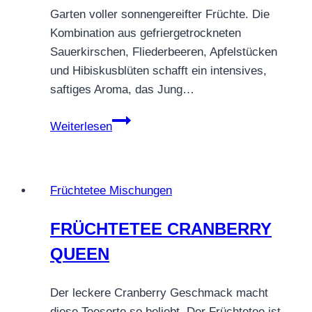
Garten voller sonnengereifter Früchte. Die
Kombination aus gefriergetrockneten
Sauerkirschen, Fliederbeeren, Apfelstücken
und Hibiskusblüten schafft ein intensives,
saftiges Aroma, das Jung…
Früchtetee
Weiterlesen
Wildkirsch
–
Ein
Früchtetee Mischungen
fruchtiges
Kirschvergnügen
FRÜCHTETEE CRANBERRY
QUEEN
Der leckere Cranberry Geschmack macht
diese Teesorte so beliebt. Der Früchtetee ist