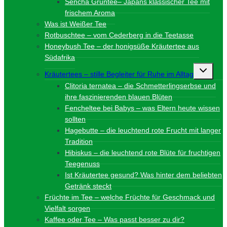
Sencha Grüntee– Japans klassischer Tee mit
frischem Aroma
Was ist Weißer Tee
Rotbuschtee – vom Cederberg in die Teetasse
Honeybush Tee – der honigsüße Kräutertee aus
Südafrika
Unterme
Kräutertees – stille Begleiter für Ruhe im Alltag
umschalt
Clitoria ternatea – die Schmetterlingserbse und
ihre faszinierenden blauen Blüten
Fencheltee bei Babys – was Eltern heute wissen
sollten
Hagebutte – die leuchtend rote Frucht mit langer
Tradition
Hibiskus – die leuchtend rote Blüte für fruchtigen
Teegenuss
Ist Kräutertee gesund? Was hinter dem beliebten
Getränk steckt
Früchte im Tee – welche Früchte für Geschmack und
Vielfalt sorgen
Kaffee oder Tee – Was passt besser zu dir?