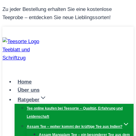
Zum
Zu jeder Bestellung erhalten Sie eine kostenlose
Inhalt
Teeprobe – entdecken Sie neue Lieblingssorten!
springen
Home
Über uns
Ratgeber
Tee online kaufen bei Teesorte – Qualität, Erfahrung und
Leidenschaft
Assam Tee – woher kommt der kräftige Tee aus Indien?
Assam Mangalam Tee – ein besonderer Tee aus dem