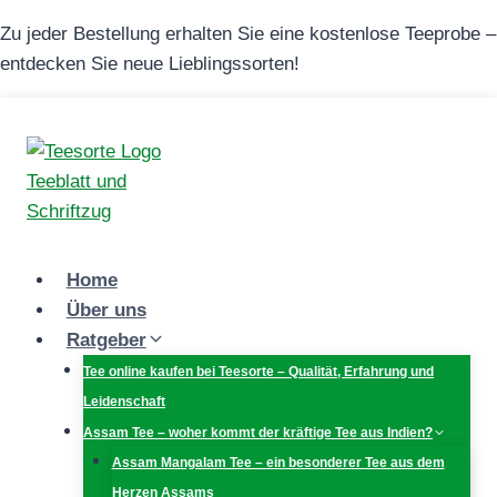
Zum
Zu jeder Bestellung erhalten Sie eine kostenlose Teeprobe –
Inhalt
entdecken Sie neue Lieblingssorten!
springen
Home
Über uns
Ratgeber
Tee online kaufen bei Teesorte – Qualität, Erfahrung und
Leidenschaft
Assam Tee – woher kommt der kräftige Tee aus Indien?
Assam Mangalam Tee – ein besonderer Tee aus dem
Herzen Assams