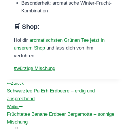
Besonderheit: aromatische Winter-Frucht-
Kombination
🛒 Shop
:
Hol dir
aromatischsten Grünen Tee jetzt in
unserem Shop
und lass dich von ihm
verführen.
Schlagworte:
#
würzige Mischung
Beitragsnavigation
Zurück
Schwarztee Pu Erh Erdbeere – erdig und
ansprechend
Weiter
Früchtetee Banane Erdbeer Bergamotte – sonnige
Mischung