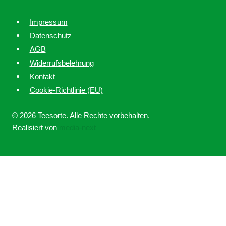
Impressum
Datenschutz
AGB
Widerrufsbelehrung
Kontakt
Cookie-Richtlinie (EU)
© 2026 Teesorte. Alle Rechte vorbehalten.
Realisiert von
media-next
Home
Über uns
Untermenü
Ratgeber
umschalten
Tee online kaufen bei Teesorte – Qualität, Erfahrung und