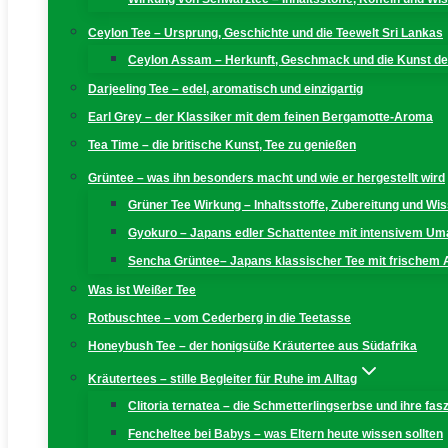
Ceylon Tee – Ursprung, Geschichte und die Teewelt Sri Lankas
Ceylon Assam – Herkunft, Geschmack und die Kunst der
Darjeeling Tee – edel, aromatisch und einzigartig
Earl Grey – der Klassiker mit dem feinen Bergamotte-Aroma
Tea Time – die britische Kunst, Tee zu genießen
Grüntee – was ihn besonders macht und wie er hergestellt wird
Grüner Tee Wirkung – Inhaltsstoffe, Zubereitung und W
Gyokuro – Japans edler Schattentee mit intensivem U
Sencha Grüntee– Japans klassischer Tee mit frischem
Was ist Weißer Tee
Rotbuschtee – vom Cederberg in die Teetasse
Honeybush Tee – der honigsüße Kräutertee aus Südafrika
Kräutertees – stille Begleiter für Ruhe im Alltag
Clitoria ternatea – die Schmetterlingserbse und ihre fas
Fencheltee bei Babys – was Eltern heute wissen sollten