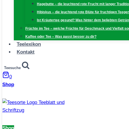
Hagebutte – die leuchtend rote Frucht mit langer Traditi
Hibiskus – die leuchtend rote Blüte für fruchtigen Teeg
Ist Kräutertee gesund? Was hinter dem beliebten Geträn
Früchte im Tee – welche Früchte für Geschmack und Vielfalt s
Kaffee oder Tee – Was passt besser zu dir?
Teelexikon
Kontakt
Teesuche
0
Shop
Shop