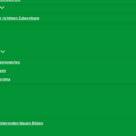
 richtigen Zubereitung
issenswertes
mami
 Aroma
zinierenden blauen Blüten