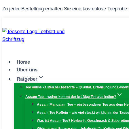
Zum
Zu jeder Bestellung erhalten Sie eine kostenlose Teeprobe
Inhalt
springen
Home
Über uns
Ratgeber
Tee online kaufen bei Teesorte – Qualität, Erfahrung und Leiden
Assam Tee – woher kommt der kräftige Tee aus Indien?
Assam Mangalam Tee – ein besonderer Tee aus dem H
Assam Tee Koffein – wie viel steckt wirklich in der Tass
Was ist Assam Tee? Herkunft, Geschmack & Zubereitu
Wirkung von Schwarztee – Inhaltsstoffe, Koffein und W