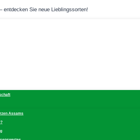
 – entdecken Sie neue Lieblingssorten!
schaft
erzen Assams
e?
ng
issenswertes