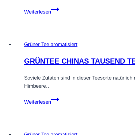
Grüntee
Weiterlesen
Orange
Maracuja
Grüner Tee aromatisiert
GRÜNTEE CHINAS TAUSEND T
Soviele Zutaten sind in dieser Teesorte natürlich
Himbeere…
GRÜNTEE
Weiterlesen
CHINAS
TAUSEND
TEMPEL
Grüner Tee aromatisiert