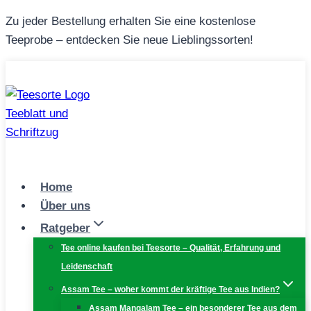
Zum
Zu jeder Bestellung erhalten Sie eine kostenlose
Inhalt
Teeprobe – entdecken Sie neue Lieblingssorten!
springen
Home
Über uns
Ratgeber
Tee online kaufen bei Teesorte – Qualität, Erfahrung und
Leidenschaft
Assam Tee – woher kommt der kräftige Tee aus Indien?
Assam Mangalam Tee – ein besonderer Tee aus dem