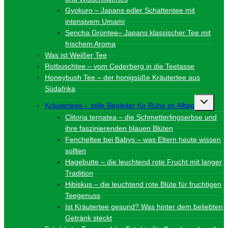
Gyokuro – Japans edler Schattentee mit
intensivem Umami
Sencha Grüntee– Japans klassischer Tee mit
frischem Aroma
Was ist Weißer Tee
Rotbuschtee – vom Cederberg in die Teetasse
Honeybush Tee – der honigsüße Kräutertee aus
Südafrika
Unterme
Kräutertees – stille Begleiter für Ruhe im Alltag
umschalt
Clitoria ternatea – die Schmetterlingserbse und
ihre faszinierenden blauen Blüten
Fencheltee bei Babys – was Eltern heute wissen
sollten
Hagebutte – die leuchtend rote Frucht mit langer
Tradition
Hibiskus – die leuchtend rote Blüte für fruchtigen
Teegenuss
Ist Kräutertee gesund? Was hinter dem beliebten
Getränk steckt