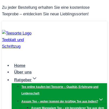
Zum
Zu jeder Bestellung erhalten Sie eine kostenlose
Inhalt
Teeprobe – entdecken Sie neue Lieblingssorten!
springen
Home
Über uns
Ratgeber
Tee online kaufen bei Teesorte – Qualität, Erfahrung und
Leidenschaft
Assam Tee – woher kommt der kräftige Tee aus Indien?
Assam Mangalam Tee – ein besonderer Tee aus dem