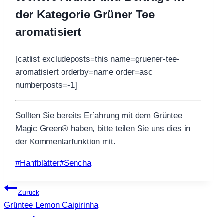
der Kategorie Grüner Tee
aromatisiert
[catlist excludeposts=this name=gruener-tee-
aromatisiert orderby=name order=asc
numberposts=-1]
Sollten Sie bereits Erfahrung mit dem Grüntee
Magic Green® haben, bitte teilen Sie uns dies in
der Kommentarfunktion mit.
Schlagworte:
#
Hanfblätter
#
Sencha
Beitragsnavigation
Zurück
Grüntee Lemon Caipirinha