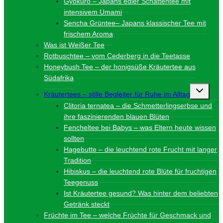
Gyokuro – Japans edler Schattentee mit
intensivem Umami
Sencha Grüntee– Japans klassischer Tee mit
frischem Aroma
Was ist Weißer Tee
Rotbuschtee – vom Cederberg in die Teetasse
Honeybush Tee – der honigsüße Kräutertee aus
Südafrika
Unterme
Kräutertees – stille Begleiter für Ruhe im Alltag
umschalt
Clitoria ternatea – die Schmetterlingserbse und
ihre faszinierenden blauen Blüten
Fencheltee bei Babys – was Eltern heute wissen
sollten
Hagebutte – die leuchtend rote Frucht mit langer
Tradition
Hibiskus – die leuchtend rote Blüte für fruchtigen
Teegenuss
Ist Kräutertee gesund? Was hinter dem beliebten
Getränk steckt
Früchte im Tee – welche Früchte für Geschmack und