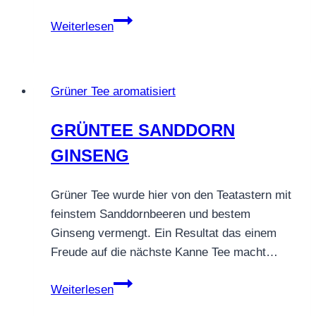
GRÜNTEE
Weiterlesen
SENCHA
JUICY
SAFTIGE
Grüner Tee aromatisiert
MELONE
GRÜNTEE SANDDORN
GINSENG
Grüner Tee wurde hier von den Teatastern mit
feinstem Sanddornbeeren und bestem
Ginseng vermengt. Ein Resultat das einem
Freude auf die nächste Kanne Tee macht…
GRÜNTEE
Weiterlesen
SANDDORN