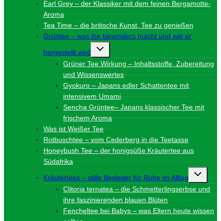
Earl Grey – der Klassiker mit dem feinen Bergamotte-
Aroma
Tea Time – die britische Kunst, Tee zu genießen
Grüntee – was ihn besonders macht und wie er
Untermenü
hergestellt wird
umschalten
Grüner Tee Wirkung – Inhaltsstoffe, Zubereitung
und Wissenswertes
Gyokuro – Japans edler Schattentee mit
intensivem Umami
Sencha Grüntee– Japans klassischer Tee mit
frischem Aroma
Was ist Weißer Tee
Rotbuschtee – vom Cederberg in die Teetasse
Honeybush Tee – der honigsüße Kräutertee aus
Südafrika
Unterme
Kräutertees – stille Begleiter für Ruhe im Alltag
umschalt
Clitoria ternatea – die Schmetterlingserbse und
ihre faszinierenden blauen Blüten
Fencheltee bei Babys – was Eltern heute wissen