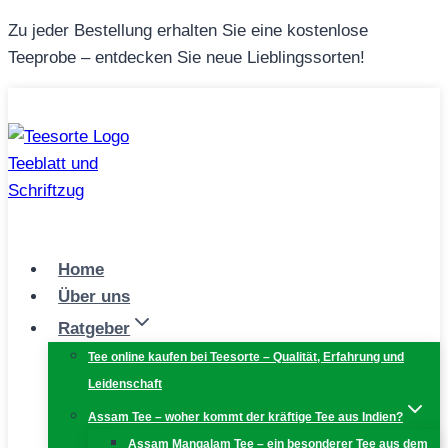
Zum
Zu jeder Bestellung erhalten Sie eine kostenlose
Inhalt
Teeprobe – entdecken Sie neue Lieblingssorten!
springen
Home
Über uns
Ratgeber
Tee online kaufen bei Teesorte – Qualität, Erfahrung und
Leidenschaft
Assam Tee – woher kommt der kräftige Tee aus Indien?
Assam Mangalam Tee – ein besonderer Tee aus dem