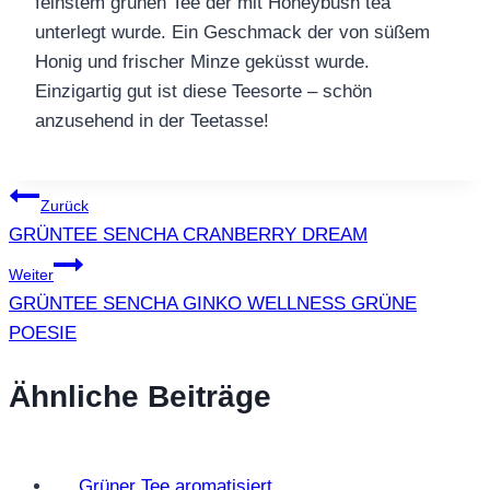
feinstem grünen Tee der mit Honeybush tea
unterlegt wurde. Ein Geschmack der von süßem
Honig und frischer Minze geküsst wurde.
Einzigartig gut ist diese Teesorte – schön
anzusehend in der Teetasse!
Beitragsnavigation
Zurück
GRÜNTEE SENCHA CRANBERRY DREAM
Weiter
GRÜNTEE SENCHA GINKO WELLNESS GRÜNE
POESIE
Ähnliche Beiträge
Grüner Tee aromatisiert