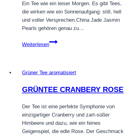
Ein Tee wie ein leiser Morgen. Es gibt Tees,
die wirken wie ein Sonnenaufgang: still, hell
und voller Versprechen.China Jade Jasmin
Pearls gehören genau zu…
China
Weiterlesen
Jade
Jasmin
Pearls
Grüner Tee aromatisiert
–
Ein
GRÜNTEE CRANBERY ROSE
Tee,
der
Der Tee ist eine perfekte Symphonie von
wie
einzigartiger Cranberry und zart-süßer
ein
Himbeere und dazu, wie ein feines
Lächeln
Geigenspiel, die edle Rose. Der Geschmack
duftet