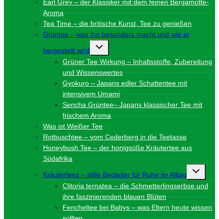
Earl Grey – der Klassiker mit dem feinen Bergamotte-
Aroma
Tea Time – die britische Kunst, Tee zu genießen
Grüntee – was ihn besonders macht und wie er
Untermenü
hergestellt wird
umschalten
Grüner Tee Wirkung – Inhaltsstoffe, Zubereitung
und Wissenswertes
Gyokuro – Japans edler Schattentee mit
intensivem Umami
Sencha Grüntee– Japans klassischer Tee mit
frischem Aroma
Was ist Weißer Tee
Rotbuschtee – vom Cederberg in die Teetasse
Honeybush Tee – der honigsüße Kräutertee aus
Südafrika
Unterme
Kräutertees – stille Begleiter für Ruhe im Alltag
umschalt
Clitoria ternatea – die Schmetterlingserbse und
ihre faszinierenden blauen Blüten
Fencheltee bei Babys – was Eltern heute wissen
sollten