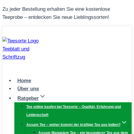
Zum
Zu jeder Bestellung erhalten Sie eine kostenlose
Inhalt
Teeprobe – entdecken Sie neue Lieblingssorten!
springen
Home
Über uns
Ratgeber
Tee online kaufen bei Teesorte – Qualität, Erfahrung und
Leidenschaft
Assam Tee – woher kommt der kräftige Tee aus Indien?
Assam Mangalam Tee – ein besonderer Tee aus dem