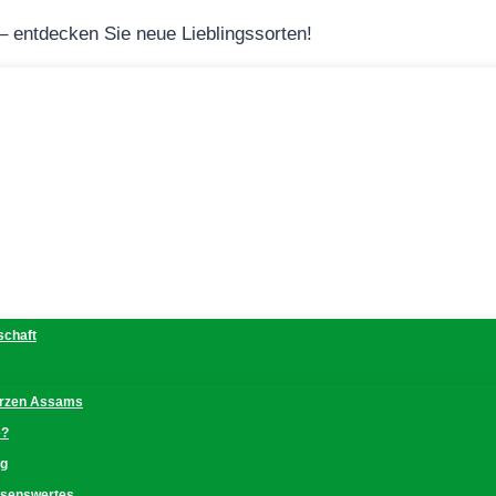
 – entdecken Sie neue Lieblingssorten!
schaft
erzen Assams
e?
ng
issenswertes