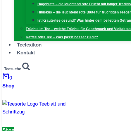
Hagebutte – die leuchtend rote Frucht mit langer Traditi
Hibiskus – die leuchtend rote Blüte für fruchtigen Teeg
Ist Kräutertee gesund? Was hinter dem beliebten Geträn
Früchte im Tee – welche Früchte für Geschmack und Vielfalt s
Kaffee oder Tee – Was passt besser zu dir?
Teelexikon
Kontakt
Teesuche
0
Shop
Shop