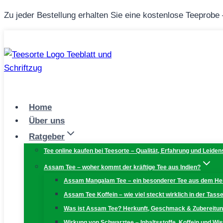
Zum
Zu jeder Bestellung erhalten Sie eine kostenlose Teeprobe
Inhalt
springen
Home
Über uns
Ratgeber
Tee online kaufen bei Teesorte – Qualität, Erfahrung und Leiden
Assam Tee – woher kommt der kräftige Tee aus Indien?
Assam Mangalam Tee – ein besonderer Tee aus dem H
Assam Tee Koffein – wie viel steckt wirklich in der Tass
Was ist Assam Tee? Herkunft, Geschmack & Zubereitu
Wirkung von Schwarztee – Inhaltsstoffe, Koffein und W