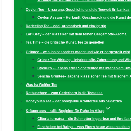
Ceylon Tee – Ursprung, Geschichte und die Teewelt Sri Lankas
Ceylon Assam – Herkunft, Geschmack und die Kunst der
Darjeeling Tee – edel, aromatisch und einzigartig
Earl Grey – der Klassiker mit dem feinen Bergamotte-Aroma
Tea Time – die britische Kunst, Tee zu genießen
Grüntee – was ihn besonders macht und wie er hergestellt wird
Grüner Tee Wirkung – Inhaltsstoffe, Zubereitung und W
Gyokuro – Japans edler Schattentee mit intensivem U
Sencha Grüntee– Japans klassischer Tee mit frischem
Was ist Weißer Tee
Rotbuschtee – vom Cederberg in die Teetasse
Honeybush Tee – der honigsüße Kräutertee aus Südafrika
Kräutertees – stille Begleiter für Ruhe im Alltag
Clitoria ternatea – die Schmetterlingserbse und ihre fas
Fencheltee bei Babys – was Eltern heute wissen sollten