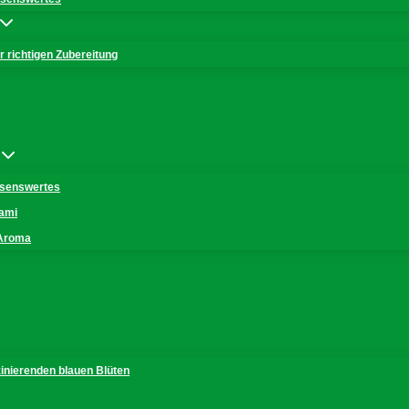
 richtigen Zubereitung
issenswertes
mami
 Aroma
zinierenden blauen Blüten