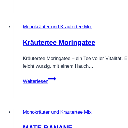
SÜßE
MELISSE
Monokräuter und Kräutertee Mix
Kräutertee Moringatee
Kräutertee Moringatee – ein Tee voller Vitalität
leicht würzig, mit einem Hauch…
Kräutertee
Weiterlesen
Moringatee
Monokräuter und Kräutertee Mix
MATE BANANE