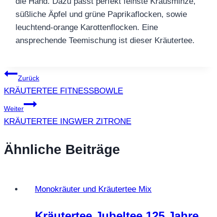
die Hand. Dazu passt perfekt feinste Krausminze,
süßliche Äpfel und grüne Paprikaflocken, sowie
leuchtend-orange Karottenflocken. Eine
ansprechende Teemischung ist dieser Kräutertee.
Beitragsnavigation
Zurück
KRÄUTERTEE FITNESSBOWLE
Weiter
KRÄUTERTEE INGWER ZITRONE
Ähnliche Beiträge
Monokräuter und Kräutertee Mix
Kräutertee Jubeltee 125 Jahre