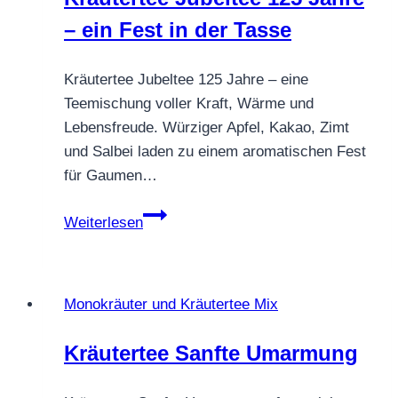
– ein Fest in der Tasse
Kräutertee Jubeltee 125 Jahre – eine
Teemischung voller Kraft, Wärme und
Lebensfreude. Würziger Apfel, Kakao, Zimt
und Salbei laden zu einem aromatischen Fest
für Gaumen…
Kräutertee
Weiterlesen
Jubeltee
125
Jahre
Monokräuter und Kräutertee Mix
–
ein
Kräutertee Sanfte Umarmung
Fest
in