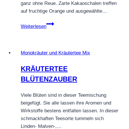
ganz ohne Reue. Zarte Kakaoschalen treffen
auf fruchtige Orange und ausgewählte…
Kräutertee
Weiterlesen
Kakao
Orange
–
Monokräuter und Kräutertee Mix
Naschen
in
KRÄUTERTEE
der
BLÜTENZAUBER
Teetasse
Viele Blüten sind in dieser Teemischung
beigefügt. Sie alle lassen ihre Aromen und
Wirkstoffe bestens entfalten lassen. In dieser
schmackhaften Teesorte tummeln sich
Linden- Malven-,…