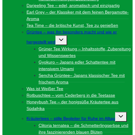
Darjeeling Tee – edel, aromatisch und einzigartig
Earl Grey – der Klassiker mit dem feinen Bergamotte-
Aroma
Tea Time – die britische Kunst, Tee zu genießen
Grüntee – was ihn besonders macht und wie er
Untermenü
hergestellt wird
umschalten
Grüner Tee Wirkung – Inhaltsstoffe, Zubereitung
und Wissenswertes
Gyokuro – Japans edler Schattentee mit
intensivem Umami
Sencha Grüntee– Japans klassischer Tee mit
frischem Aroma
Was ist Weißer Tee
Rotbuschtee – vom Cederberg in die Teetasse
Honeybush Tee – der honigsüße Kräutertee aus
Südafrika
Unterme
Kräutertees – stille Begleiter für Ruhe im Alltag
umschalt
Clitoria ternatea – die Schmetterlingserbse und
ihre faszinierenden blauen Blüten