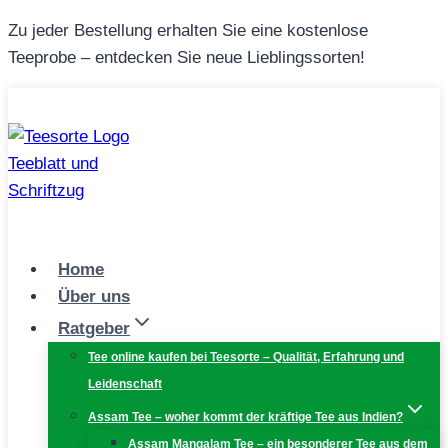
Zum
Zu jeder Bestellung erhalten Sie eine kostenlose
Inhalt
Teeprobe – entdecken Sie neue Lieblingssorten!
springen
Home
Über uns
Ratgeber
Tee online kaufen bei Teesorte – Qualität, Erfahrung und
Leidenschaft
Assam Tee – woher kommt der kräftige Tee aus Indien?
Assam Mangalam Tee – ein besonderer Tee aus dem