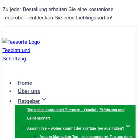
Zum
Zu jeder Bestellung erhalten Sie eine kostenlose
Inhalt
Teeprobe – entdecken Sie neue Lieblingssorten!
springen
Home
Über uns
Ratgeber
Tee online kaufen bei Teesorte – Qualität, Erfahrung und
Leidenschaft
Assam Tee – woher kommt der kräftige Tee aus Indien?
Assam Mangalam Tee – ein besonderer Tee aus dem