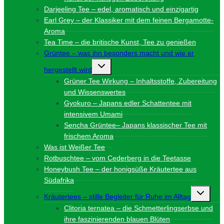
Darjeeling Tee – edel, aromatisch und einzigartig
Earl Grey – der Klassiker mit dem feinen Bergamotte-
Aroma
Tea Time – die britische Kunst, Tee zu genießen
Grüntee – was ihn besonders macht und wie er
Untermenü
hergestellt wird
umschalten
Grüner Tee Wirkung – Inhaltsstoffe, Zubereitung
und Wissenswertes
Gyokuro – Japans edler Schattentee mit
intensivem Umami
Sencha Grüntee– Japans klassischer Tee mit
frischem Aroma
Was ist Weißer Tee
Rotbuschtee – vom Cederberg in die Teetasse
Honeybush Tee – der honigsüße Kräutertee aus
Südafrika
Unterme
Kräutertees – stille Begleiter für Ruhe im Alltag
umschalt
Clitoria ternatea – die Schmetterlingserbse und
ihre faszinierenden blauen Blüten