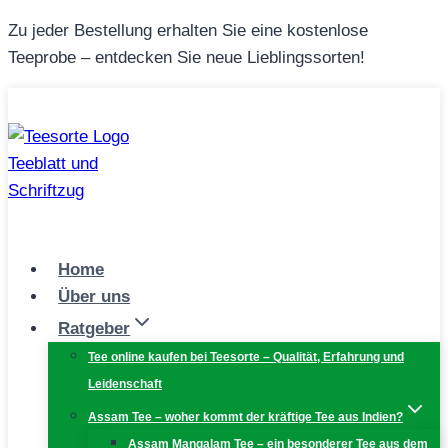
Zum
Zu jeder Bestellung erhalten Sie eine kostenlose
Inhalt
Teeprobe – entdecken Sie neue Lieblingssorten!
springen
Home
Über uns
Ratgeber
Tee online kaufen bei Teesorte – Qualität, Erfahrung und
Leidenschaft
Assam Tee – woher kommt der kräftige Tee aus Indien?
Assam Mangalam Tee – ein besonderer Tee aus dem