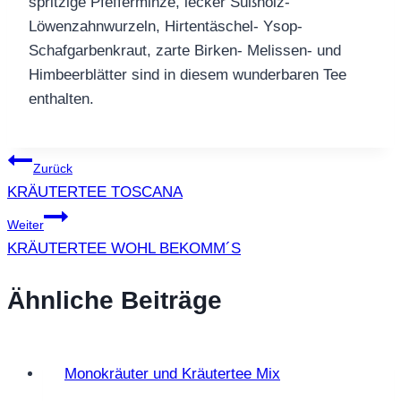
spritzige Pfefferminze, lecker Süßholz-
Löwenzahnwurzeln, Hirtentäschel- Ysop-
Schafgarbenkraut, zarte Birken- Melissen- und
Himbeerblätter sind in diesem wunderbaren Tee
enthalten.
Beitragsnavigation
Zurück
KRÄUTERTEE TOSCANA
Weiter
KRÄUTERTEE WOHL BEKOMM´S
Ähnliche Beiträge
Monokräuter und Kräutertee Mix