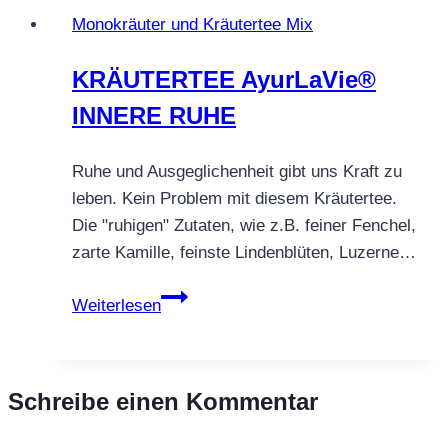
Rosella
Monokräuter und Kräutertee Mix
–
Grosella
KRÄUTERTEE AyurLaVie®
INNERE RUHE
Ruhe und Ausgeglichenheit gibt uns Kraft zu
leben. Kein Problem mit diesem Kräutertee.
Die "ruhigen" Zutaten, wie z.B. feiner Fenchel,
zarte Kamille, feinste Lindenblüten, Luzerne…
KRÄUTERTEE
Weiterlesen
AyurLaVie®
INNERE
RUHE
Schreibe einen Kommentar