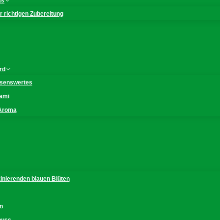
as
 richtigen Zubereitung
rd
issenswertes
mami
 Aroma
zinierenden blauen Blüten
n