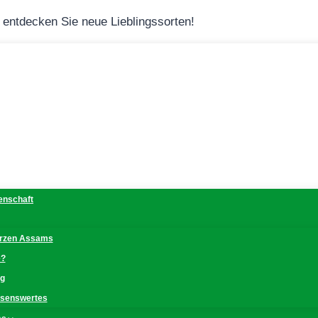
– entdecken Sie neue Lieblingssorten!
denschaft
erzen Assams
e?
ng
issenswertes