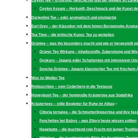
Ceylon Tee – Ursprung, Geschichte und die Teewelt Sri Lank
Ceylon Assam – Herkunft, Geschmack und die Kunst der
Darjeeling Tee – edel, aromatisch und einzigartig
Earl Grey – der Klassiker mit dem feinen Bergamotte-Aroma
Tea Time – die britische Kunst, Tee zu genießen
Grüntee – was ihn besonders macht und wie er hergestellt wi
Grüner Tee Wirkung – Inhaltsstoffe, Zubereitung und W
Gyokuro – Japans edler Schattentee mit intensivem U
Sencha Grüntee– Japans klassischer Tee mit frischem
Was ist Weißer Tee
Rotbuschtee – vom Cederberg in die Teetasse
Honeybush Tee – der honigsüße Kräutertee aus Südafrika
Kräutertees – stille Begleiter für Ruhe im Alltag
Clitoria ternatea – die Schmetterlingserbse und ihre fas
Fencheltee bei Babys – was Eltern heute wissen sollten
Hagebutte – die leuchtend rote Frucht mit langer Traditio