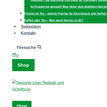
Hibiskus – die leuchtend rote Blüte für fruchtigen Teege
Ist Kräutertee gesund? Was hinter dem beliebten Geträn
Früchte im Tee – welche Früchte für Geschmack und Vielfalt
Kaffee oder Tee – Was passt besser zu dir?
Teelexikon
Kontakt
Teesuche
0
Shop
Shop