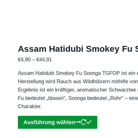
Assam Hatidubi Smokey Fu
Preisspanne:
€
4,90
–
€
44,91
€4,90
Assam Hatidubi Smokey Fu Soonga TGFOP ist ein e
bis
Herstellung wird Rauch aus Wildhölzern mithilfe von
€44,91
Ergebnis ist ein kräftiger, aromatischer Schwarztee
Fu bedeutet „blasen“, Soonga bedeutet „Rohr“ – ein
Charakter.
Dieses
Ausführung wählen
Produkt
weist