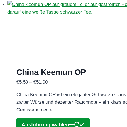
mehrere
Varianten
auf.
Die
Optionen
können
auf
der
Produktseite
China Keemun OP
gewählt
Preisspanne:
€
5,50
–
€
51,90
werden
€5,50
China Keemun OP ist ein eleganter Schwarztee aus d
bis
zarter Würze und dezenter Rauchnote – ein klassisc
€51,90
Genussmomente.
Dieses
Ausführung wählen