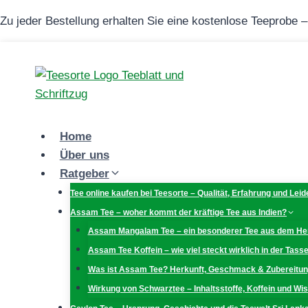
Zum
Zu jeder Bestellung erhalten Sie eine kostenlose Teeprobe 
Inhalt
springen
Home
Über uns
Ratgeber
Tee online kaufen bei Teesorte – Qualität, Erfahrung und Lei
Assam Tee – woher kommt der kräftige Tee aus Indien?
Assam Mangalam Tee – ein besonderer Tee aus dem H
Assam Tee Koffein – wie viel steckt wirklich in der Tass
Was ist Assam Tee? Herkunft, Geschmack & Zubereitu
Wirkung von Schwarztee – Inhaltsstoffe, Koffein und W