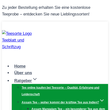
Zum
Zu jeder Bestellung erhalten Sie eine kostenlose
Inhalt
Teeprobe – entdecken Sie neue Lieblingssorten!
springen
Home
Über uns
Ratgeber
Tee online kaufen bei Teesorte – Qualität, Erfahrung und
Leidenschaft
Assam Tee – woher kommt der kräftige Tee aus Indien?
Assam Mangalam Tee – ein besonderer Tee aus dem