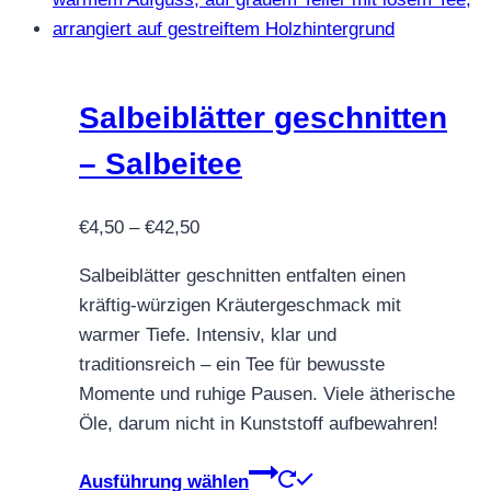
Salbeiblätter geschnitten
– Salbeitee
Preisspanne:
€
4,50
–
€
42,50
€4,50
Salbeiblätter geschnitten entfalten einen
bis
kräftig-würzigen Kräutergeschmack mit
€42,50
warmer Tiefe. Intensiv, klar und
traditionsreich – ein Tee für bewusste
Momente und ruhige Pausen. Viele ätherische
Öle, darum nicht in Kunststoff aufbewahren!
Dieses
Ausführung wählen