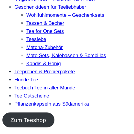
Geschenkideen für Teeliebhaber
Wohlfühlmomente – Geschenksets
Tassen & Becher
Tea for One Sets
Teesiebe
Matcha-Zubehör
Mate Sets, Kalebassen & Bombillas
Kandis & Honig
Teeproben & Probierpakete
Hunde Tee
Teebuch Tee in aller Munde
Tee Gutscheine
Pflanzenkapseln aus Südamerika
Zum Teeshop