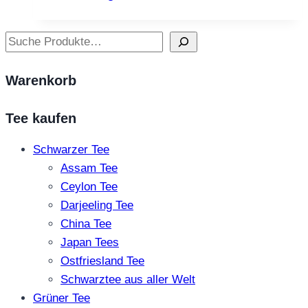
Produkt
weist
Suchen
mehrere
Varianten
Warenkorb
auf.
Die
Tee kaufen
Optionen
können
Schwarzer Tee
auf
Assam Tee
der
Ceylon Tee
Produktseite
Darjeeling Tee
gewählt
China Tee
werden
Japan Tees
Ostfriesland Tee
Schwarztee aus aller Welt
Grüner Tee