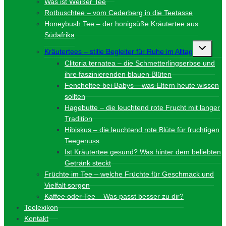
Was ist Weißer Tee
Rotbuschtee – vom Cederberg in die Teetasse
Honeybush Tee – der honigsüße Kräutertee aus
Südafrika
Unterme
Kräutertees – stille Begleiter für Ruhe im Alltag
umschalt
Clitoria ternatea – die Schmetterlingserbse und
ihre faszinierenden blauen Blüten
Fencheltee bei Babys – was Eltern heute wissen
sollten
Hagebutte – die leuchtend rote Frucht mit langer
Tradition
Hibiskus – die leuchtend rote Blüte für fruchtigen
Teegenuss
Ist Kräutertee gesund? Was hinter dem beliebten
Getränk steckt
Früchte im Tee – welche Früchte für Geschmack und
Vielfalt sorgen
Kaffee oder Tee – Was passt besser zu dir?
Teelexikon
Kontakt