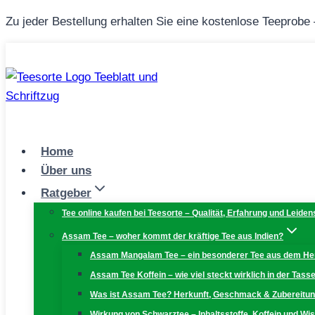
Zum
Zu jeder Bestellung erhalten Sie eine kostenlose Teeprobe
Inhalt
springen
Home
Über uns
Ratgeber
Tee online kaufen bei Teesorte – Qualität, Erfahrung und Leiden
Assam Tee – woher kommt der kräftige Tee aus Indien?
Assam Mangalam Tee – ein besonderer Tee aus dem H
Assam Tee Koffein – wie viel steckt wirklich in der Tass
Was ist Assam Tee? Herkunft, Geschmack & Zubereitu
Wirkung von Schwarztee – Inhaltsstoffe, Koffein und W