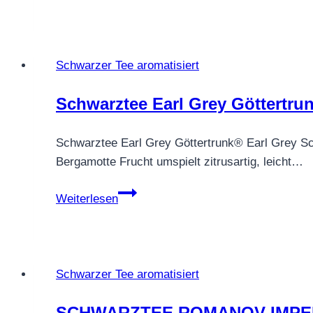
TEA
FOR
2
TWO
Schwarzer Tee aromatisiert
ZWEI
Schwarztee Earl Grey Göttertru
Schwarztee Earl Grey Göttertrunk® Earl Grey Sc
Bergamotte Frucht umspielt zitrusartig, leicht…
Schwarztee
Weiterlesen
Earl
Grey
Göttertrunk®
Schwarzer Tee aromatisiert
SCHWARZTEE ROMANOV IMPE