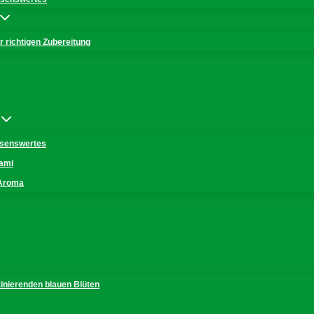
 richtigen Zubereitung
issenswertes
mami
 Aroma
zinierenden blauen Blüten