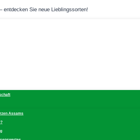
 – entdecken Sie neue Lieblingssorten!
schaft
erzen Assams
e?
ng
issenswertes