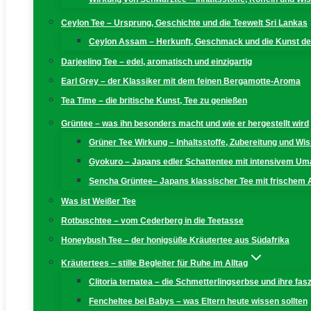
Ceylon Tee – Ursprung, Geschichte und die Teewelt Sri Lankas
Ceylon Assam – Herkunft, Geschmack und die Kunst der
Darjeeling Tee – edel, aromatisch und einzigartig
Earl Grey – der Klassiker mit dem feinen Bergamotte-Aroma
Tea Time – die britische Kunst, Tee zu genießen
Grüntee – was ihn besonders macht und wie er hergestellt wird
Grüner Tee Wirkung – Inhaltsstoffe, Zubereitung und W
Gyokuro – Japans edler Schattentee mit intensivem U
Sencha Grüntee– Japans klassischer Tee mit frischem
Was ist Weißer Tee
Rotbuschtee – vom Cederberg in die Teetasse
Honeybush Tee – der honigsüße Kräutertee aus Südafrika
Kräutertees – stille Begleiter für Ruhe im Alltag
Clitoria ternatea – die Schmetterlingserbse und ihre fas
Fencheltee bei Babys – was Eltern heute wissen sollten