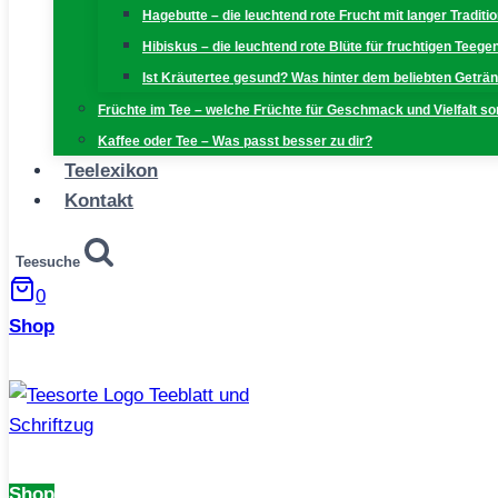
Hagebutte – die leuchtend rote Frucht mit langer Traditi
Hibiskus – die leuchtend rote Blüte für fruchtigen Teeg
Ist Kräutertee gesund? Was hinter dem beliebten Geträn
Früchte im Tee – welche Früchte für Geschmack und Vielfalt s
Kaffee oder Tee – Was passt besser zu dir?
Teelexikon
Kontakt
Teesuche
0
Shop
Shop