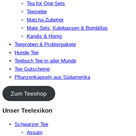
Tea for One Sets
Teesiebe
Matcha-Zubehör
Mate Sets, Kalebassen & Bombillas
Kandis & Honig
Teeproben & Probierpakete
Hunde Tee
Teebuch Tee in aller Munde
Tee Gutscheine
Pflanzenkapseln aus Südamerika
Zum Teeshop
Unser Teelexikon
Schwarzer Tee
Assam