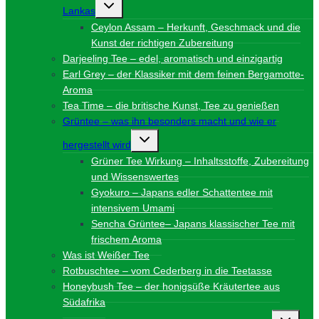
Untermenü
Lankas
umschalten
Ceylon Assam – Herkunft, Geschmack und die
Kunst der richtigen Zubereitung
Darjeeling Tee – edel, aromatisch und einzigartig
Earl Grey – der Klassiker mit dem feinen Bergamotte-
Aroma
Tea Time – die britische Kunst, Tee zu genießen
Grüntee – was ihn besonders macht und wie er
Untermenü
hergestellt wird
umschalten
Grüner Tee Wirkung – Inhaltsstoffe, Zubereitung
und Wissenswertes
Gyokuro – Japans edler Schattentee mit
intensivem Umami
Sencha Grüntee– Japans klassischer Tee mit
frischem Aroma
Was ist Weißer Tee
Rotbuschtee – vom Cederberg in die Teetasse
Honeybush Tee – der honigsüße Kräutertee aus
Südafrika
Unterme