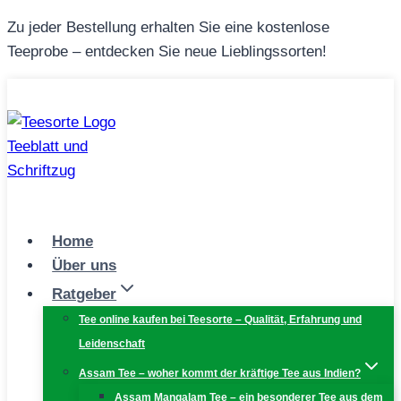
Zum
Zu jeder Bestellung erhalten Sie eine kostenlose
Inhalt
Teeprobe – entdecken Sie neue Lieblingssorten!
springen
Home
Über uns
Ratgeber
Tee online kaufen bei Teesorte – Qualität, Erfahrung und
Leidenschaft
Assam Tee – woher kommt der kräftige Tee aus Indien?
Assam Mangalam Tee – ein besonderer Tee aus dem