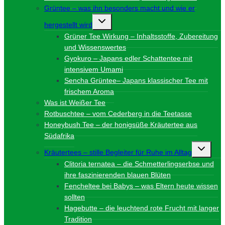
Grüntee – was ihn besonders macht und wie er
Untermenü
hergestellt wird
umschalten
Grüner Tee Wirkung – Inhaltsstoffe, Zubereitung
und Wissenswertes
Gyokuro – Japans edler Schattentee mit
intensivem Umami
Sencha Grüntee– Japans klassischer Tee mit
frischem Aroma
Was ist Weißer Tee
Rotbuschtee – vom Cederberg in die Teetasse
Honeybush Tee – der honigsüße Kräutertee aus
Südafrika
Unterme
Kräutertees – stille Begleiter für Ruhe im Alltag
umschalt
Clitoria ternatea – die Schmetterlingserbse und
ihre faszinierenden blauen Blüten
Fencheltee bei Babys – was Eltern heute wissen
sollten
Hagebutte – die leuchtend rote Frucht mit langer
Tradition