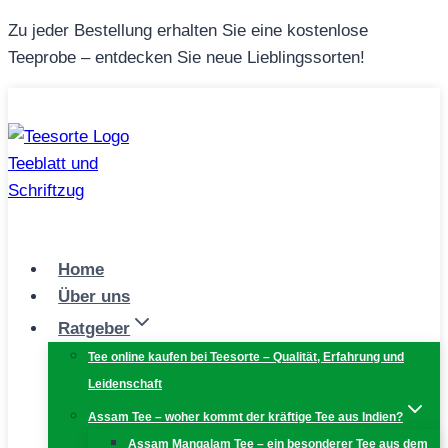
Zum
Zu jeder Bestellung erhalten Sie eine kostenlose
Inhalt
Teeprobe – entdecken Sie neue Lieblingssorten!
springen
Home
Über uns
Ratgeber
Tee online kaufen bei Teesorte – Qualität, Erfahrung und
Leidenschaft
Assam Tee – woher kommt der kräftige Tee aus Indien?
Assam Mangalam Tee – ein besonderer Tee aus dem