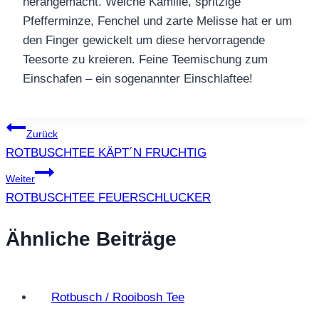
herangemacht. Weiche Kamille, spritzige
Pfefferminze, Fenchel und zarte Melisse hat er um
den Finger gewickelt um diese hervorragende
Teesorte zu kreieren. Feine Teemischung zum
Einschafen – ein sogenannter Einschlaftee!
Beitragsnavigation
Zurück
ROTBUSCHTEE KÄPT´N FRUCHTIG
Weiter
ROTBUSCHTEE FEUERSCHLUCKER
Ähnliche Beiträge
Rotbusch / Rooibosh Tee