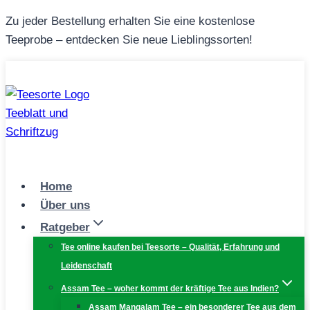
Zum
Zu jeder Bestellung erhalten Sie eine kostenlose
Inhalt
Teeprobe – entdecken Sie neue Lieblingssorten!
springen
Home
Über uns
Ratgeber
Tee online kaufen bei Teesorte – Qualität, Erfahrung und
Leidenschaft
Assam Tee – woher kommt der kräftige Tee aus Indien?
Assam Mangalam Tee – ein besonderer Tee aus dem