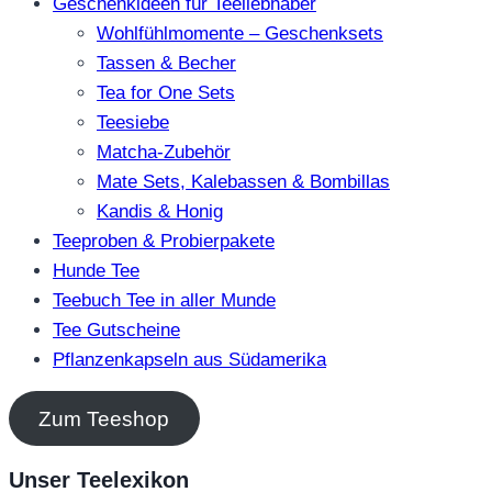
Geschenkideen für Teeliebhaber
Wohlfühlmomente – Geschenksets
Tassen & Becher
Tea for One Sets
Teesiebe
Matcha-Zubehör
Mate Sets, Kalebassen & Bombillas
Kandis & Honig
Teeproben & Probierpakete
Hunde Tee
Teebuch Tee in aller Munde
Tee Gutscheine
Pflanzenkapseln aus Südamerika
Zum Teeshop
Unser Teelexikon