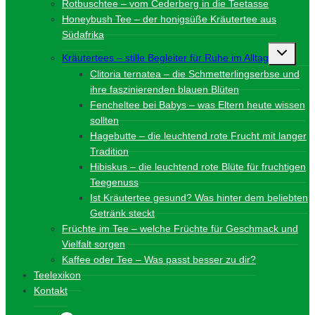
Rotbuschtee – vom Cederberg in die Teetasse
Honeybush Tee – der honigsüße Kräutertee aus
Südafrika
Unterme
Kräutertees – stille Begleiter für Ruhe im Alltag
umschalt
Clitoria ternatea – die Schmetterlingserbse und
ihre faszinierenden blauen Blüten
Fencheltee bei Babys – was Eltern heute wissen
sollten
Hagebutte – die leuchtend rote Frucht mit langer
Tradition
Hibiskus – die leuchtend rote Blüte für fruchtigen
Teegenuss
Ist Kräutertee gesund? Was hinter dem beliebten
Getränk steckt
Früchte im Tee – welche Früchte für Geschmack und
Vielfalt sorgen
Kaffee oder Tee – Was passt besser zu dir?
Teelexikon
Kontakt