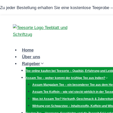
Zum
Zu jeder Bestellung erhalten Sie eine kostenlose Teeprobe 
Inhalt
springen
Home
Über uns
Ratgeber
Tee online kaufen bei Teesorte – Qualität, Erfahrung und Lei
Assam Tee – woher kommt der kräftige Tee aus Indien?
Assam Mangalam Tee – ein besonderer Tee aus dem H
Assam Tee Koffein – wie viel steckt wirklich in der Tass
Was ist Assam Tee? Herkunft, Geschmack & Zubereitu
Wirkung von Schwarztee – Inhaltsstoffe, Koffein und W