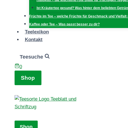
Hibiskus – die leuchtend rote Blüte für fruchtigen Teege
Ist Kräutertee gesund? Was hinter dem beliebten Geträn
Früchte im Tee – welche Früchte für Geschmack und Vielfalt
Kaffee oder Tee – Was passt besser zu dir?
Teelexikon
Kontakt
Teesuche
0
Shop
Shop