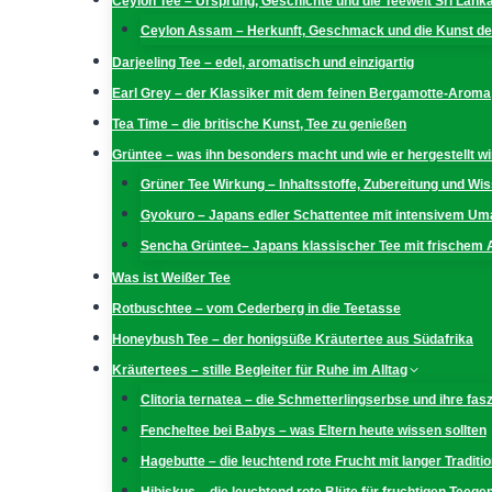
Ceylon Tee – Ursprung, Geschichte und die Teewelt Sri Lank
Ceylon Assam – Herkunft, Geschmack und die Kunst der
Darjeeling Tee – edel, aromatisch und einzigartig
Earl Grey – der Klassiker mit dem feinen Bergamotte-Aroma
Tea Time – die britische Kunst, Tee zu genießen
Grüntee – was ihn besonders macht und wie er hergestellt wi
Grüner Tee Wirkung – Inhaltsstoffe, Zubereitung und W
Gyokuro – Japans edler Schattentee mit intensivem U
Sencha Grüntee– Japans klassischer Tee mit frischem
Was ist Weißer Tee
Rotbuschtee – vom Cederberg in die Teetasse
Honeybush Tee – der honigsüße Kräutertee aus Südafrika
Kräutertees – stille Begleiter für Ruhe im Alltag
Clitoria ternatea – die Schmetterlingserbse und ihre fas
Fencheltee bei Babys – was Eltern heute wissen sollten
Hagebutte – die leuchtend rote Frucht mit langer Traditio