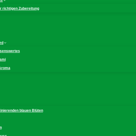
as
 richtigen Zubereitung
rd
issenswertes
mami
 Aroma
zinierenden blauen Blüten
n