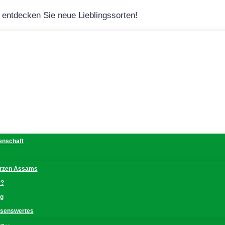
– entdecken Sie neue Lieblingssorten!
denschaft
erzen Assams
e?
ng
issenswertes