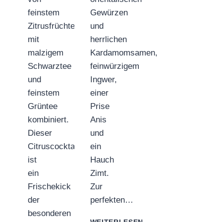
feinstem
Gewürzen
Zitrusfrüchten
und
mit
herrlichen
malzigem
Kardamomsamen,
Schwarztee
feinwürzigem
und
Ingwer,
feinstem
einer
Grüntee
Prise
kombiniert.
Anis
Dieser
und
Citruscocktail
ein
ist
Hauch
ein
Zimt.
Frischekick
Zur
der
perfekten…
besonderen