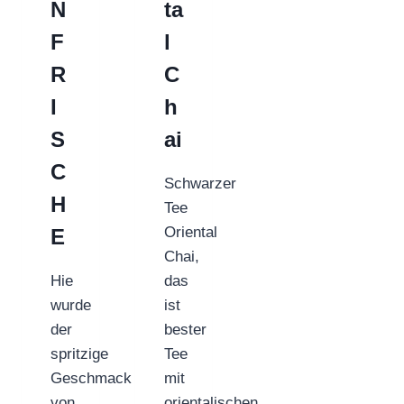
N
ta
F
l
R
C
I
h
S
ai
C
Schwarzer
H
Tee
Oriental
E
Chai,
Hie
das
wurde
ist
der
bester
spritzige
Tee
Geschmack
mit
von
orientalischen