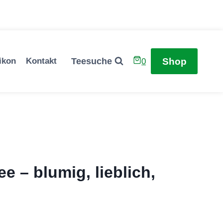
Shop
Teesuche
ikon
Kontakt
0
 – blumig, lieblich,