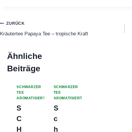
Beitragsnavigation
ZURÜCK
Kräutertee Papaya Tee – tropische Kraft
Ähnliche
Beiträge
SCHWARZER
SCHWARZER
TEE
TEE
AROMATISIERT
AROMATISIERT
S
S
C
c
H
h