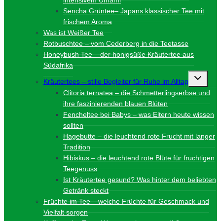
Sencha Grüntee– Japans klassischer Tee mit
frischem Aroma
Was ist Weißer Tee
Rotbuschtee – vom Cederberg in die Teetasse
Honeybush Tee – der honigsüße Kräutertee aus
Südafrika
Unterme
Kräutertees – stille Begleiter für Ruhe im Alltag
umschalt
Clitoria ternatea – die Schmetterlingserbse und
ihre faszinierenden blauen Blüten
Fencheltee bei Babys – was Eltern heute wissen
sollten
Hagebutte – die leuchtend rote Frucht mit langer
Tradition
Hibiskus – die leuchtend rote Blüte für fruchtigen
Teegenuss
Ist Kräutertee gesund? Was hinter dem beliebten
Getränk steckt
Früchte im Tee – welche Früchte für Geschmack und
Vielfalt sorgen