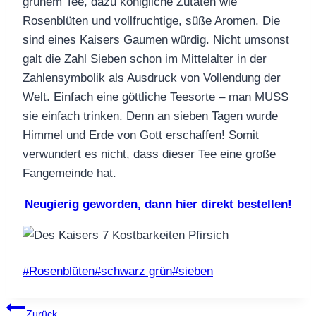
grünem Tee, dazu königliche Zutaten wie
Rosenblüten und vollfruchtige, süße Aromen. Die
sind eines Kaisers Gaumen würdig. Nicht umsonst
galt die Zahl Sieben schon im Mittelalter in der
Zahlensymbolik als Ausdruck von Vollendung der
Welt. Einfach eine göttliche Teesorte – man MUSS
sie einfach trinken. Denn an sieben Tagen wurde
Himmel und Erde von Gott erschaffen! Somit
verwundert es nicht, dass dieser Tee eine große
Fangemeinde hat.
Neugierig geworden, dann hier direkt bestellen!
Schlagworte:
#
Rosenblüten
#
schwarz grün
#
sieben
Beitragsnavigation
Zurück