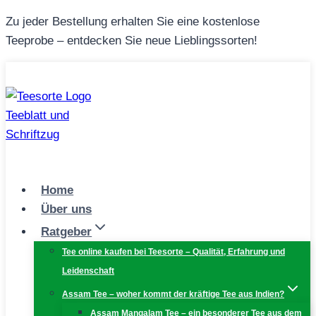
Zum
Zu jeder Bestellung erhalten Sie eine kostenlose
Inhalt
Teeprobe – entdecken Sie neue Lieblingssorten!
springen
Home
Über uns
Ratgeber
Tee online kaufen bei Teesorte – Qualität, Erfahrung und
Leidenschaft
Assam Tee – woher kommt der kräftige Tee aus Indien?
Assam Mangalam Tee – ein besonderer Tee aus dem