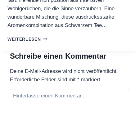
faszinierende Komposition aus intensiven
Wohlgerüchen, die die Sinne verzaubern. Eine
wunderbare Mischung, diese ausdrucksstarke
Aromenkombination aus Schwarzem Tee…
SCHWARZTEE
WEITERLESEN
MAGIE
DES
Schreibe einen Kommentar
WALDES
Deine E-Mail-Adresse wird nicht veröffentlicht.
Erforderliche Felder sind mit
*
markiert