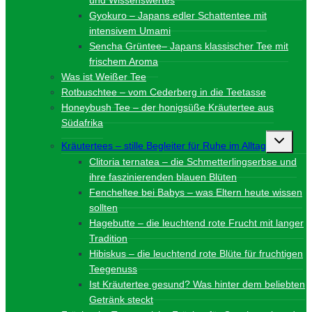
Gyokuro – Japans edler Schattentee mit
intensivem Umami
Sencha Grüntee– Japans klassischer Tee mit
frischem Aroma
Was ist Weißer Tee
Rotbuschtee – vom Cederberg in die Teetasse
Honeybush Tee – der honigsüße Kräutertee aus
Südafrika
Unterme
Kräutertees – stille Begleiter für Ruhe im Alltag
umschalt
Clitoria ternatea – die Schmetterlingserbse und
ihre faszinierenden blauen Blüten
Fencheltee bei Babys – was Eltern heute wissen
sollten
Hagebutte – die leuchtend rote Frucht mit langer
Tradition
Hibiskus – die leuchtend rote Blüte für fruchtigen
Teegenuss
Ist Kräutertee gesund? Was hinter dem beliebten
Getränk steckt