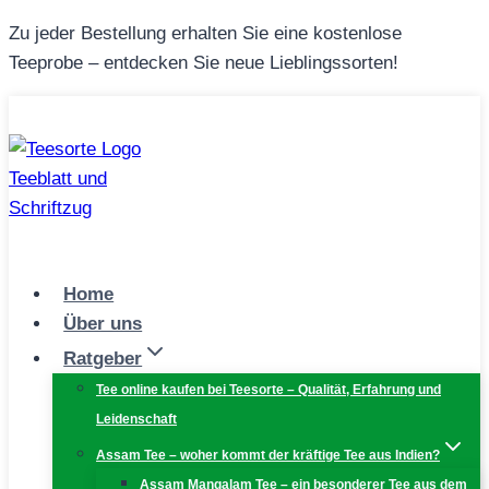
Zum
Zu jeder Bestellung erhalten Sie eine kostenlose
Inhalt
Teeprobe – entdecken Sie neue Lieblingssorten!
springen
Home
Über uns
Ratgeber
Tee online kaufen bei Teesorte – Qualität, Erfahrung und
Leidenschaft
Assam Tee – woher kommt der kräftige Tee aus Indien?
Assam Mangalam Tee – ein besonderer Tee aus dem