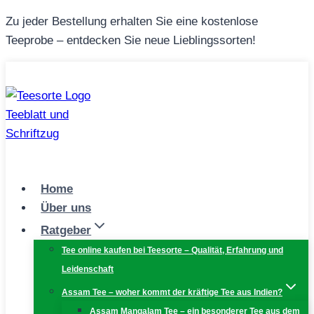
Zum
Zu jeder Bestellung erhalten Sie eine kostenlose
Inhalt
Teeprobe – entdecken Sie neue Lieblingssorten!
springen
Home
Über uns
Ratgeber
Tee online kaufen bei Teesorte – Qualität, Erfahrung und
Leidenschaft
Assam Tee – woher kommt der kräftige Tee aus Indien?
Assam Mangalam Tee – ein besonderer Tee aus dem