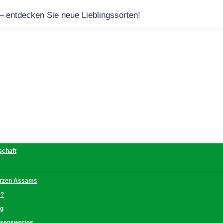
 – entdecken Sie neue Lieblingssorten!
schaft
erzen Assams
e?
ng
issenswertes