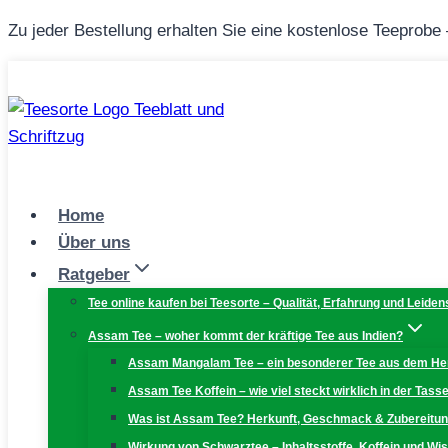
Zum
Zu jeder Bestellung erhalten Sie eine kostenlose Teeprobe
Inhalt
springen
Home
Über uns
Ratgeber
Tee online kaufen bei Teesorte – Qualität, Erfahrung und Leiden
Assam Tee – woher kommt der kräftige Tee aus Indien?
Assam Mangalam Tee – ein besonderer Tee aus dem H
Assam Tee Koffein – wie viel steckt wirklich in der Tass
Was ist Assam Tee? Herkunft, Geschmack & Zubereitu
Wirkung von Schwarztee – Inhaltsstoffe, Koffein und W