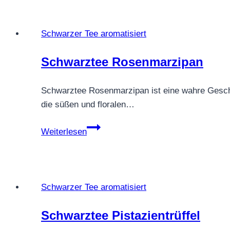
Klassik
–
Winterduft
Schwarzer Tee aromatisiert
in
der
Schwarztee Rosenmarzipan
Tasse
Schwarztee Rosenmarzipan ist eine wahre Geschm
die süßen und floralen…
Schwarztee
Weiterlesen
Rosenmarzipan
Schwarzer Tee aromatisiert
Schwarztee Pistazientrüffel