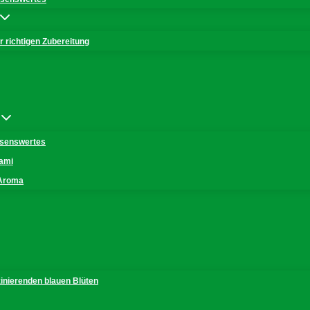
 richtigen Zubereitung
issenswertes
mami
 Aroma
zinierenden blauen Blüten