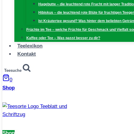
Hagebutte – die leuchtend rote Frucht mit langer Traditi
Hibiskus – die leuchtend rote Blüte für fruchtigen Teeg
Ist Kräutertee gesund? Was hinter dem beliebten Geträn
Früchte im Tee – welche Früchte für Geschmack und Vielfalt s
Kaffee oder Tee – Was passt besser zu dir?
Teelexikon
Kontakt
Teesuche
0
Shop
Shop