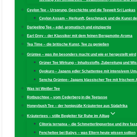
Ceylon Tee – Ursprung, Geschichte und die Teewelt Sri Lankas
Ceylon Assam – Herkunft, Geschmack und die Kunst der
Darjeeling Tee – edel, aromatisch und einzigartig
Earl Grey – der Klassiker mit dem feinen Bergamotte-Aroma
Tea Time – die britische Kunst, Tee zu genießen
Grüntee – was ihn besonders macht und wie er hergestellt wird
Grüner Tee Wirkung – Inhaltsstoffe, Zubereitung und W
Gyokuro – Japans edler Schattentee mit intensivem U
Sencha Grüntee– Japans klassischer Tee mit frischem
Was ist Weißer Tee
Rotbuschtee – vom Cederberg in die Teetasse
Honeybush Tee – der honigsüße Kräutertee aus Südafrika
Kräutertees – stille Begleiter für Ruhe im Alltag
Clitoria ternatea – die Schmetterlingserbse und ihre fas
Fencheltee bei Babys – was Eltern heute wissen sollten