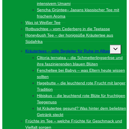
intensivem Umami
Sencha Grüntee– Japans klassischer Tee mit
frischem Aroma
Was ist Weißer Tee
Rotbuschtee – vom Cederberg in die Teetasse
Honeybush Tee – der honigsüße Kräutertee aus
Südafrika
Unterme
Kräutertees – stille Begleiter für Ruhe im Alltag
umschalt
Clitoria ternatea – die Schmetterlingserbse und
ihre faszinierenden blauen Blüten
Fencheltee bei Babys – was Eltern heute wissen
sollten
Hagebutte – die leuchtend rote Frucht mit langer
Tradition
Hibiskus – die leuchtend rote Blüte für fruchtigen
Teegenuss
Ist Kräutertee gesund? Was hinter dem beliebten
Getränk steckt
Früchte im Tee – welche Früchte für Geschmack und
Vielfalt sorgen