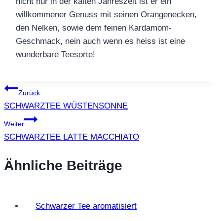
nicht nur in der kalten Jahreszeit ist er ein
willkommener Genuss mit seinen Orangenecken,
den Nelken, sowie dem feinen Kardamom-
Geschmack, nein auch wenn es heiss ist eine
wunderbare Teesorte!
Beitragsnavigation
Zurück
SCHWARZTEE WÜSTENSONNE
Weiter
SCHWARZTEE LATTE MACCHIATO
Ähnliche Beiträge
Schwarzer Tee aromatisiert