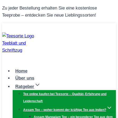
Zum
Zu jeder Bestellung erhalten Sie eine kostenlose
Inhalt
Teeprobe – entdecken Sie neue Lieblingssorten!
springen
Home
Über uns
Ratgeber
Tee online kaufen bei Teesorte – Qualität, Erfahrung und
Leidenschaft
Assam Tee – woher kommt der kräftige Tee aus Indien?
Assam Mangalam Tee – ein besonderer Tee aus dem