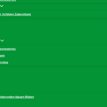
 richtigen Zubereitung
issenswertes
mami
 Aroma
zinierenden blauen Blüten