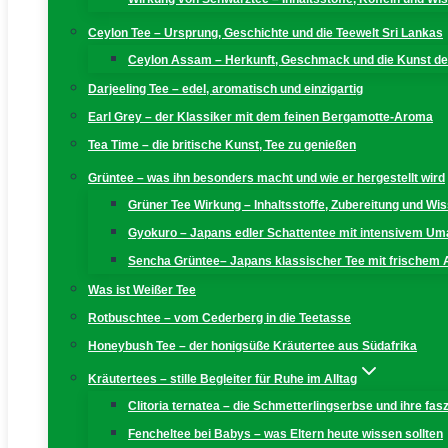
Ceylon Tee – Ursprung, Geschichte und die Teewelt Sri Lankas
Ceylon Assam – Herkunft, Geschmack und die Kunst der
Darjeeling Tee – edel, aromatisch und einzigartig
Earl Grey – der Klassiker mit dem feinen Bergamotte-Aroma
Tea Time – die britische Kunst, Tee zu genießen
Grüntee – was ihn besonders macht und wie er hergestellt wird
Grüner Tee Wirkung – Inhaltsstoffe, Zubereitung und W
Gyokuro – Japans edler Schattentee mit intensivem U
Sencha Grüntee– Japans klassischer Tee mit frischem
Was ist Weißer Tee
Rotbuschtee – vom Cederberg in die Teetasse
Honeybush Tee – der honigsüße Kräutertee aus Südafrika
Kräutertees – stille Begleiter für Ruhe im Alltag
Clitoria ternatea – die Schmetterlingserbse und ihre fas
Fencheltee bei Babys – was Eltern heute wissen sollten