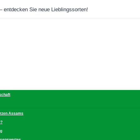
 – entdecken Sie neue Lieblingssorten!
schaft
erzen Assams
e?
ng
issenswertes