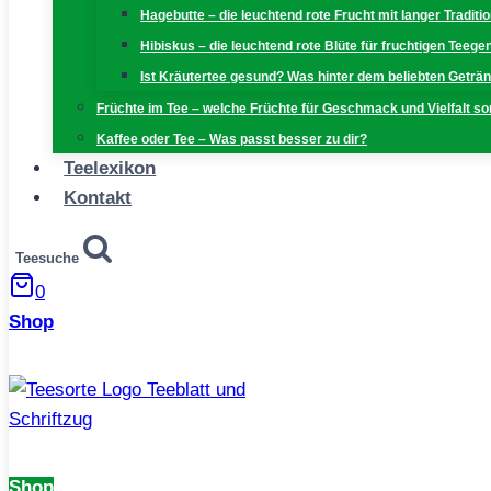
Hagebutte – die leuchtend rote Frucht mit langer Traditi
Hibiskus – die leuchtend rote Blüte für fruchtigen Teeg
Ist Kräutertee gesund? Was hinter dem beliebten Geträn
Früchte im Tee – welche Früchte für Geschmack und Vielfalt s
Kaffee oder Tee – Was passt besser zu dir?
Teelexikon
Kontakt
Teesuche
0
Shop
Shop