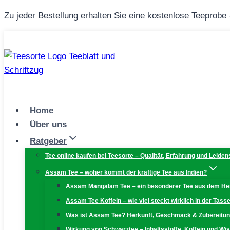
Zum
Zu jeder Bestellung erhalten Sie eine kostenlose Teeprobe
Inhalt
springen
Home
Über uns
Ratgeber
Tee online kaufen bei Teesorte – Qualität, Erfahrung und Leiden
Assam Tee – woher kommt der kräftige Tee aus Indien?
Assam Mangalam Tee – ein besonderer Tee aus dem H
Assam Tee Koffein – wie viel steckt wirklich in der Tass
Was ist Assam Tee? Herkunft, Geschmack & Zubereitu
Wirkung von Schwarztee – Inhaltsstoffe, Koffein und W