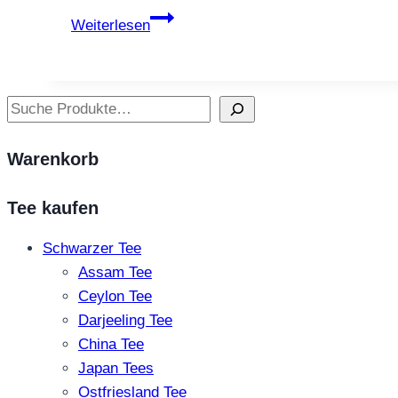
Türkischer
Weiterlesen
Tee
–
Alltag,
Suchen
Ritual
und
Warenkorb
Gastfreundschaft
Tee kaufen
Schwarzer Tee
Assam Tee
Ceylon Tee
Darjeeling Tee
China Tee
Japan Tees
Ostfriesland Tee