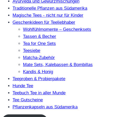
Ayurveda und Gewürzmischungen
Traditionelle Pflanzen aus Südamerika
Magische Tees - nicht nur für Kinder
Geschenkideen für Teeliebhaber
Wohlfühlmomente – Geschenksets
Tassen & Becher
Tea for One Sets
Teesiebe
Matcha-Zubehör
Mate Sets, Kalebassen & Bombillas
Kandis & Honig
Teeproben & Probierpakete
Hunde Tee
Teebuch Tee in aller Munde
Tee Gutscheine
Pflanzenkapseln aus Südamerika