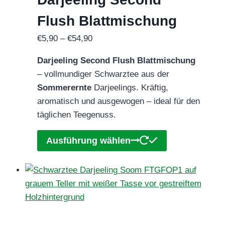
gewählt
Flush Blattmischung
werden
Preisspanne:
€
5,90
–
€
54,90
€5,90
Darjeeling Second Flush Blattmischung
bis
– vollmundiger Schwarztee aus der
€54,90
Sommerernte
Darjeelings. Kräftig,
aromatisch und ausgewogen – ideal für den
täglichen Teegenuss.
Dieses
Ausführung wählen
Produkt
weist
mehrere
Varianten
auf.
Die