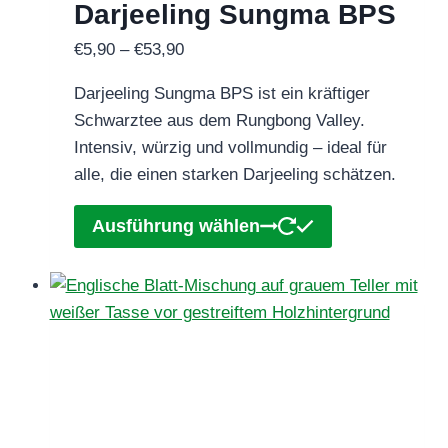
Darjeeling Sungma BPS
Produktseite
gewählt
Preisspanne:
€
5,90
–
€
53,90
werden
€5,90
Darjeeling Sungma BPS ist ein kräftiger
bis
Schwarztee aus dem Rungbong Valley.
€53,90
Intensiv, würzig und vollmundig – ideal für
alle, die einen starken Darjeeling schätzen.
Dieses
Ausführung wählen
Produkt
weist
mehrere
Varianten
auf.
Die
Optionen
können