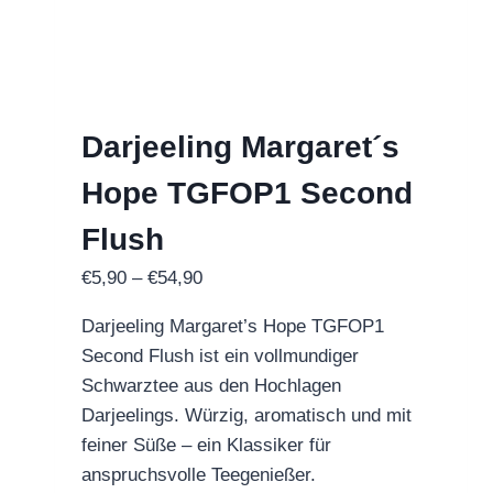
Optionen
können
auf
der
Darjeeling Margaret´s
Produktseite
gewählt
Hope TGFOP1 Second
werden
Flush
Preisspanne:
€
5,90
–
€
54,90
€5,90
Darjeeling Margaret’s Hope TGFOP1
bis
Second Flush ist ein vollmundiger
€54,90
Schwarztee aus den Hochlagen
Darjeelings. Würzig, aromatisch und mit
feiner Süße – ein Klassiker für
anspruchsvolle Teegenießer.