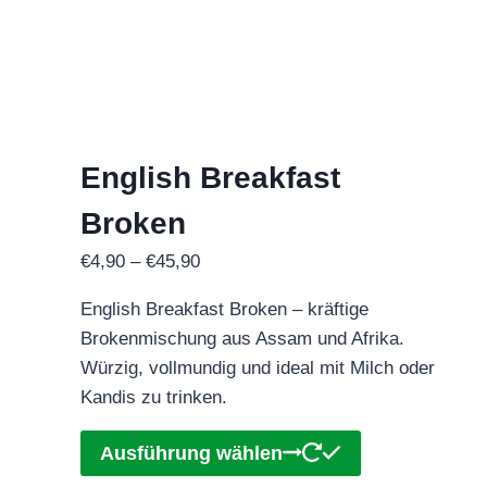
auf.
Die
Optionen
können
auf
der
English Breakfast
Produktseite
gewählt
Broken
werden
Preisspanne:
€
4,90
–
€
45,90
€4,90
English Breakfast Broken – kräftige
bis
Brokenmischung aus Assam und Afrika.
€45,90
Würzig, vollmundig und ideal mit Milch oder
Kandis zu trinken.
Dieses
Ausführung wählen
Produkt