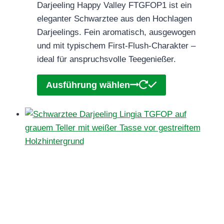
Darjeeling Happy Valley FTGFOP1 ist ein
bis
eleganter Schwarztee aus den Hochlagen
€62,90
Darjeelings. Fein aromatisch, ausgewogen
und mit typischem First-Flush-Charakter –
ideal für anspruchsvolle Teegenießer.
Dieses
Ausführung wählen
Produkt
weist
mehrere
Varianten
auf.
Die
Optionen
können
auf
der