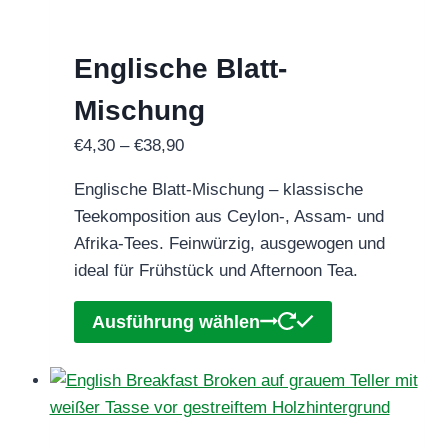
auf
der
Englische Blatt-
Produktseite
gewählt
Mischung
werden
Preisspanne:
€
4,30
–
€
38,90
€4,30
Englische Blatt-Mischung – klassische
bis
Teekomposition aus Ceylon-, Assam- und
€38,90
Afrika-Tees. Feinwürzig, ausgewogen und
ideal für Frühstück und Afternoon Tea.
Dieses
Ausführung wählen
Produkt
weist
mehrere
Varianten