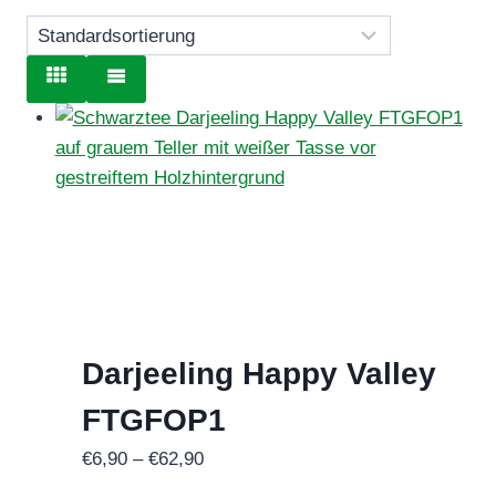
Darjeeling Happy Valley
FTGFOP1
Preisspanne:
€
6,90
–
€
62,90
€6,90