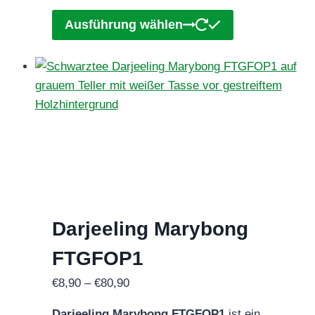
Dieses
Ausführung wählen
Produkt
weist
mehrere
Varianten
auf.
Die
Optionen
können
auf
der
Darjeeling Marybong
Produktseite
gewählt
FTGFOP1
werden
Preisspanne:
€
8,90
–
€
80,90
€8,90
Darjeeling Marybong FTGFOP1
ist ein