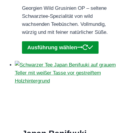
€5,45
Georgien Wild Grusinien OP – seltene
bis
Schwarztee-Spezialität von wild
€93,90
wachsenden Teebüschen. Vollmundig,
würzig und mit feiner natürlicher Süße.
Dieses
Ausführung wählen
Produkt
weist
mehrere
Varianten
auf.
Die
Optionen
können
auf
der