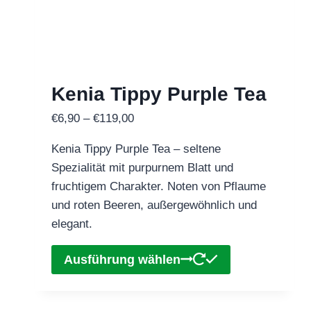
Optionen
können
auf
der
Kenia Tippy Purple Tea
Produktseite
gewählt
Preisspanne:
€
6,90
–
€
119,00
werden
€6,90
Kenia Tippy Purple Tea – seltene
bis
Spezialität mit purpurnem Blatt und
€119,00
fruchtigem Charakter. Noten von Pflaume
und roten Beeren, außergewöhnlich und
elegant.
Dieses
Ausführung wählen
Produkt
weist
mehrere