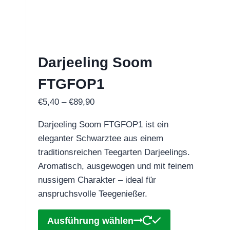
Optionen
können
auf
der
Darjeeling Soom
Produktseite
gewählt
FTGFOP1
werden
Preisspanne:
€
5,40
–
€
89,90
€5,40
Darjeeling Soom FTGFOP1 ist ein
bis
eleganter Schwarztee aus einem
€89,90
traditionsreichen Teegarten Darjeelings.
Aromatisch, ausgewogen und mit feinem
nussigem Charakter – ideal für
anspruchsvolle Teegenießer.
Dieses
Ausführung wählen
Produkt