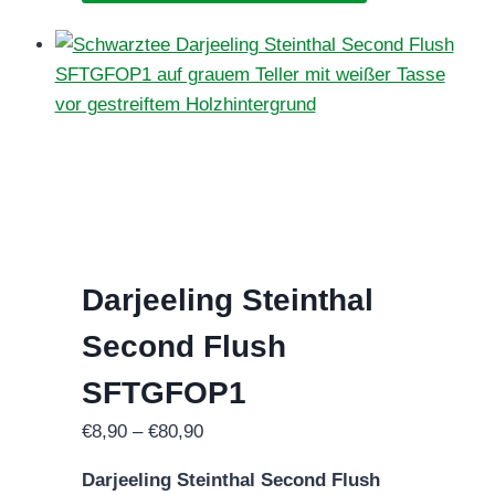
weist
mehrere
Varianten
auf.
Die
Optionen
können
auf
der
Darjeeling Steinthal
Produktseite
gewählt
Second Flush
werden
SFTGFOP1
Preisspanne:
€
8,90
–
€
80,90
€8,90
Darjeeling Steinthal Second Flush
bis