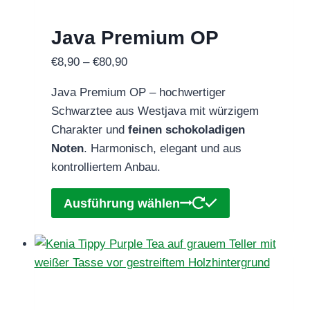
der
Java Premium OP
Produktseite
gewählt
Preisspanne:
€
8,90
–
€
80,90
werden
€8,90
Java Premium OP – hochwertiger
bis
Schwarztee aus Westjava mit würzigem
€80,90
Charakter und
feinen schokoladigen
Noten
. Harmonisch, elegant und aus
kontrolliertem Anbau.
Dieses
Ausführung wählen
Produkt
weist
mehrere
Varianten
auf.
Die