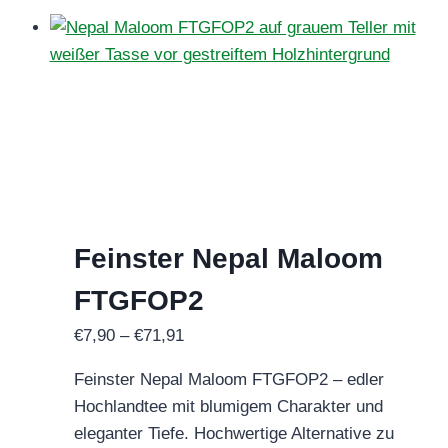
weist
mehrere
Varianten
auf.
Die
Optionen
können
auf
der
Feinster Nepal Maloom
Produktseite
gewählt
FTGFOP2
werden
Preisspanne:
€
7,90
–
€
71,91
€7,90
Feinster Nepal Maloom FTGFOP2 – edler
bis
Hochlandtee mit blumigem Charakter und
€71,91
eleganter Tiefe. Hochwertige Alternative zu