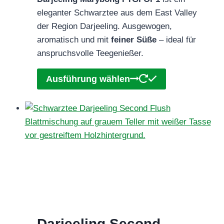
bis
eleganter Schwarztee aus dem East Valley
€80,90
der Region Darjeeling. Ausgewogen,
aromatisch und mit
feiner Süße
– ideal für
anspruchsvolle Teegenießer.
Dieses
Ausführung wählen
Produkt
weist
mehrere
Varianten
auf.
Die
Optionen
können
auf
der
Darjeeling Second
Produktseite