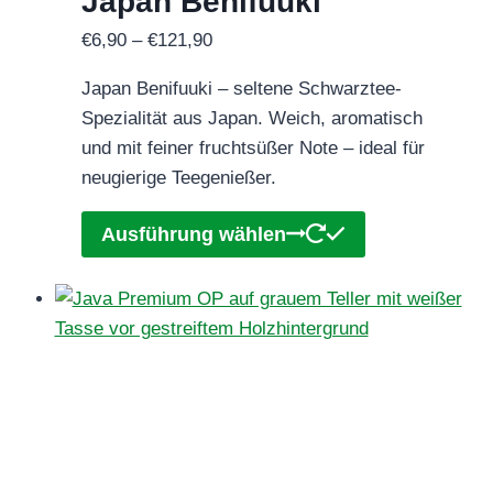
Japan Benifuuki
Produktseite
gewählt
Preisspanne:
€
6,90
–
€
121,90
werden
€6,90
Japan Benifuuki – seltene Schwarztee-
bis
Spezialität aus Japan. Weich, aromatisch
€121,90
und mit feiner fruchtsüßer Note – ideal für
neugierige Teegenießer.
Dieses
Ausführung wählen
Produkt
weist
mehrere
Varianten
auf.
Die
Optionen
können
auf