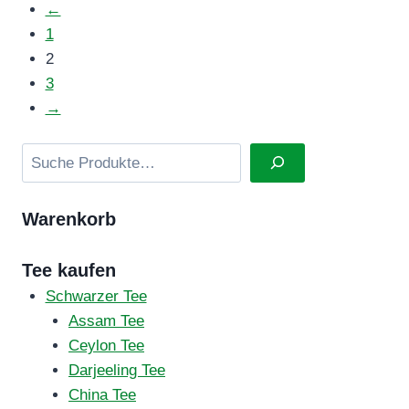
←
Varianten
1
auf.
2
Die
3
Optionen
→
können
auf
Suchen
der
Produktseite
Warenkorb
gewählt
werden
Tee kaufen
Schwarzer Tee
Assam Tee
Ceylon Tee
Darjeeling Tee
China Tee