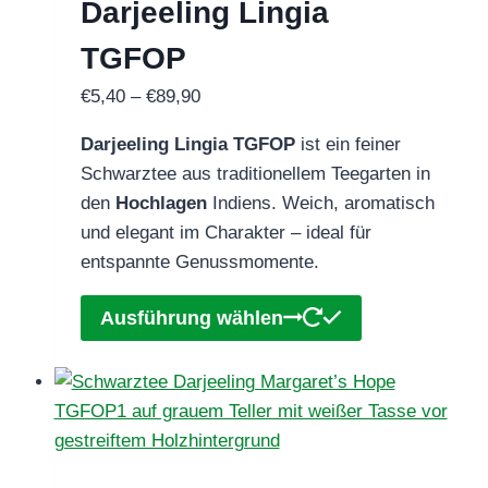
Darjeeling Lingia
Produktseite
gewählt
TGFOP
werden
Preisspanne:
€
5,40
–
€
89,90
€5,40
Darjeeling Lingia TGFOP
ist ein feiner
bis
Schwarztee aus traditionellem Teegarten in
€89,90
den
Hochlagen
Indiens. Weich, aromatisch
und elegant im Charakter – ideal für
entspannte Genussmomente.
Dieses
Ausführung wählen
Produkt
weist
mehrere
Varianten
auf.
Die