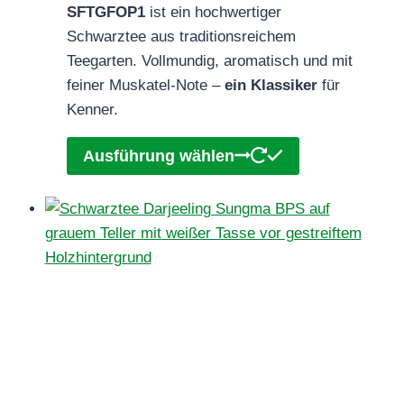
SFTGFOP1
ist ein hochwertiger
€80,90
Schwarztee aus traditionsreichem
Teegarten. Vollmundig, aromatisch und mit
feiner Muskatel-Note –
ein Klassiker
für
Kenner.
Dieses
Ausführung wählen
Produkt
weist
mehrere
Varianten
auf.
Die
Optionen
können
auf
der