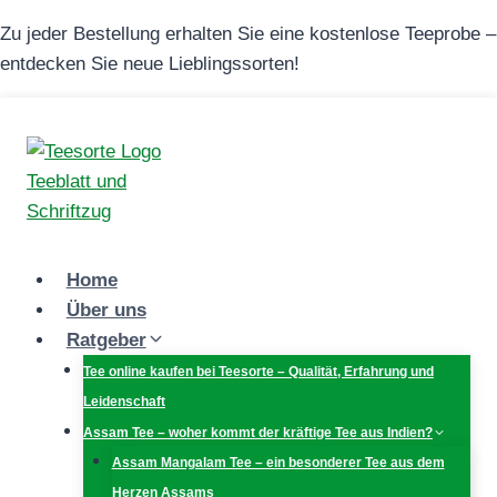
Zum
Zu jeder Bestellung erhalten Sie eine kostenlose Teeprobe –
Inhalt
entdecken Sie neue Lieblingssorten!
springen
Home
Über uns
Ratgeber
Tee online kaufen bei Teesorte – Qualität, Erfahrung und
Leidenschaft
Assam Tee – woher kommt der kräftige Tee aus Indien?
Assam Mangalam Tee – ein besonderer Tee aus dem
Herzen Assams