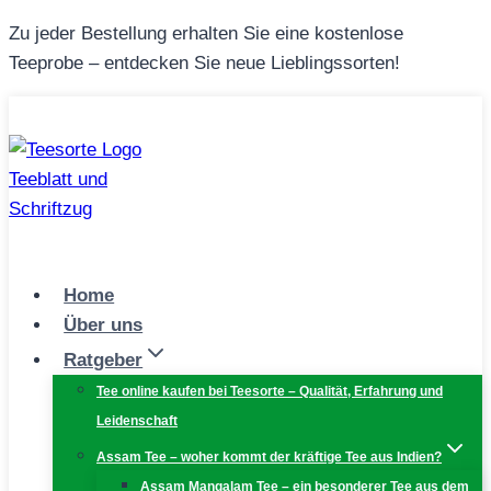
Zum
Zu jeder Bestellung erhalten Sie eine kostenlose
Inhalt
Teeprobe – entdecken Sie neue Lieblingssorten!
springen
Home
Über uns
Ratgeber
Tee online kaufen bei Teesorte – Qualität, Erfahrung und
Leidenschaft
Assam Tee – woher kommt der kräftige Tee aus Indien?
Assam Mangalam Tee – ein besonderer Tee aus dem