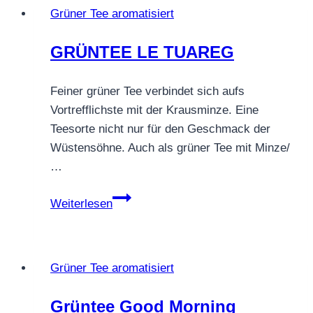
Grüner Tee aromatisiert
–
himmlisch
GRÜNTEE LE TUAREG
gut
Feiner grüner Tee verbindet sich aufs
Vortrefflichste mit der Krausminze. Eine
Teesorte nicht nur für den Geschmack der
Wüstensöhne. Auch als grüner Tee mit Minze/
…
GRÜNTEE
Weiterlesen
LE
TUAREG
Grüner Tee aromatisiert
Grüntee Good Morning