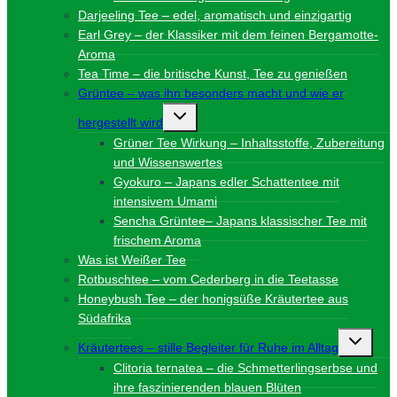
Darjeeling Tee – edel, aromatisch und einzigartig
Earl Grey – der Klassiker mit dem feinen Bergamotte-
Aroma
Tea Time – die britische Kunst, Tee zu genießen
Grüntee – was ihn besonders macht und wie er
Untermenü
hergestellt wird
umschalten
Grüner Tee Wirkung – Inhaltsstoffe, Zubereitung
und Wissenswertes
Gyokuro – Japans edler Schattentee mit
intensivem Umami
Sencha Grüntee– Japans klassischer Tee mit
frischem Aroma
Was ist Weißer Tee
Rotbuschtee – vom Cederberg in die Teetasse
Honeybush Tee – der honigsüße Kräutertee aus
Südafrika
Unterme
Kräutertees – stille Begleiter für Ruhe im Alltag
umschalt
Clitoria ternatea – die Schmetterlingserbse und
ihre faszinierenden blauen Blüten