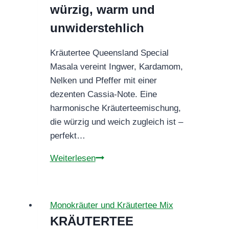
Tasse
würzig, warm und
unwiderstehlich
Kräutertee Queensland Special
Masala vereint Ingwer, Kardamom,
Nelken und Pfeffer mit einer
dezenten Cassia-Note. Eine
harmonische Kräuterteemischung,
die würzig und weich zugleich ist –
perfekt…
Kräutertee
Weiterlesen
Queensland
Special
Masala
Monokräuter und Kräutertee Mix
–
KRÄUTERTEE
würzig,