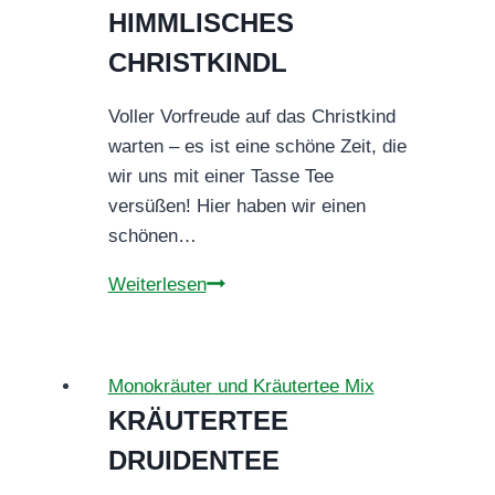
HIMMLISCHES
warm
und
CHRISTKINDL
unwiderstehlich
Voller Vorfreude auf das Christkind
warten – es ist eine schöne Zeit, die
wir uns mit einer Tasse Tee
versüßen! Hier haben wir einen
schönen…
KRÄUTERTEE
Weiterlesen
HIMMLISCHES
CHRISTKINDL
Monokräuter und Kräutertee Mix
KRÄUTERTEE
DRUIDENTEE