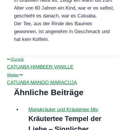
In Brasilien heißt es: Zeugt ein Mann bis zum
Alter von 60 Jahren ein Kind, war er es selbst,
geschieht es danach, war es Catuaba.
Der Tee, aus der Rinde des Baumes
gewonnen, ist angenehm in Geschmack und
hat kein Koffein.
Beitragsnavigation
Zurück
CATUABA HIMBEER VANILLE
Weiter
CATUABA MANGO MARACUJA
Ähnliche Beiträge
Monokräuter und Kräutertee Mix
Kräutertee Tempel der
Liebe – Sinnlicher