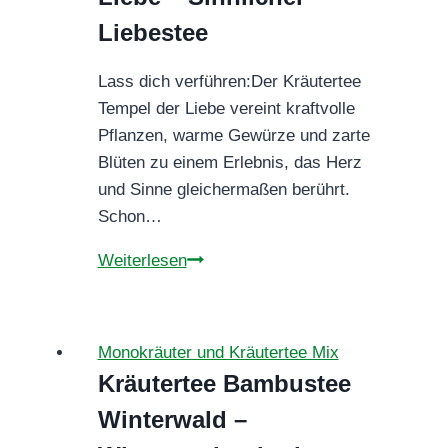
Liebestee
Lass dich verführen:Der Kräutertee
Tempel der Liebe vereint kraftvolle
Pflanzen, warme Gewürze und zarte
Blüten zu einem Erlebnis, das Herz
und Sinne gleichermaßen berührt.
Schon…
Kräutertee
Weiterlesen
Tempel
der
Liebe
Monokräuter und Kräutertee Mix
–
Kräutertee Bambustee
Sinnlicher
Winterwald –
Liebestee