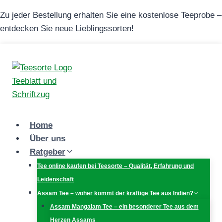
Zum
Zu jeder Bestellung erhalten Sie eine kostenlose Teeprobe –
Inhalt
entdecken Sie neue Lieblingssorten!
springen
Home
Über uns
Ratgeber
Tee online kaufen bei Teesorte – Qualität, Erfahrung und
Leidenschaft
Assam Tee – woher kommt der kräftige Tee aus Indien?
Assam Mangalam Tee – ein besonderer Tee aus dem
Herzen Assams