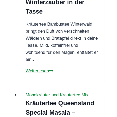
Winterzauber in der
Tasse
Kräutertee Bambustee Winterwald
bringt den Duft von verschneiten
Wäldern und Bratapfel direkt in deine
Tasse. Mild, koffeinfrei und
wohltuend für den Magen, entfaltet er
ein…
Kräutertee
Weiterlesen
Bambustee
Winterwald
–
Monokräuter und Kräutertee Mix
Winterzauber
Kräutertee Queensland
in
Special Masala –
der