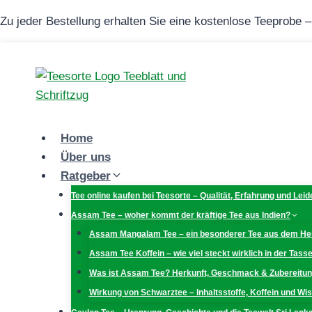
Zum
Zu jeder Bestellung erhalten Sie eine kostenlose Teeprobe 
Inhalt
springen
Home
Über uns
Ratgeber
Tee online kaufen bei Teesorte – Qualität, Erfahrung und Lei
Assam Tee – woher kommt der kräftige Tee aus Indien?
Assam Mangalam Tee – ein besonderer Tee aus dem H
Assam Tee Koffein – wie viel steckt wirklich in der Tass
Was ist Assam Tee? Herkunft, Geschmack & Zubereitu
Wirkung von Schwarztee – Inhaltsstoffe, Koffein und W