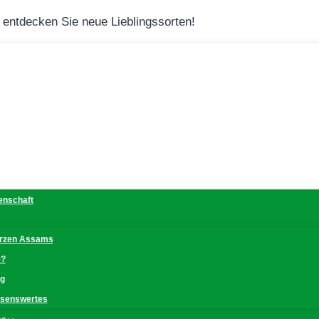
– entdecken Sie neue Lieblingssorten!
denschaft
erzen Assams
e?
ng
issenswertes