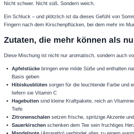
Nicht schwer. Nicht süß. Sondern weich.
Ein Schluck – und plötzlich ist da dieses Gefühl von So
Fingern nach dem Kirschenpflücken, bei dem mehr im Mun
Zutaten, die mehr können als n
Diese Mischung ist nicht nur aromatisch, sondern auch voll
Apfelstücke
bringen eine milde Süße und enthalten nat
Basis geben
Hibiskusblüten
sorgen für die leuchtende Farbe und e
liefern sie Vitamin C
Hagebutten
sind kleine Kraftpakete, reich an Vitamin
Tiefe
Zitronenschalen
setzen frische, spritzige Akzente und
Sauerkirschen
schenken dem Tee sein fruchtiges Herz 
Mandelnote
(Amaretto) verbindet alles zu einem war