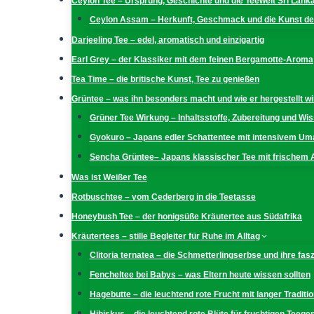
Ceylon Tee – Ursprung, Geschichte und die Teewelt Sri Lank
Ceylon Assam – Herkunft, Geschmack und die Kunst der
Darjeeling Tee – edel, aromatisch und einzigartig
Earl Grey – der Klassiker mit dem feinen Bergamotte-Aroma
Tea Time – die britische Kunst, Tee zu genießen
Grüntee – was ihn besonders macht und wie er hergestellt wi
Grüner Tee Wirkung – Inhaltsstoffe, Zubereitung und W
Gyokuro – Japans edler Schattentee mit intensivem U
Sencha Grüntee– Japans klassischer Tee mit frischem
Was ist Weißer Tee
Rotbuschtee – vom Cederberg in die Teetasse
Honeybush Tee – der honigsüße Kräutertee aus Südafrika
Kräutertees – stille Begleiter für Ruhe im Alltag
Clitoria ternatea – die Schmetterlingserbse und ihre fas
Fencheltee bei Babys – was Eltern heute wissen sollten
Hagebutte – die leuchtend rote Frucht mit langer Traditio