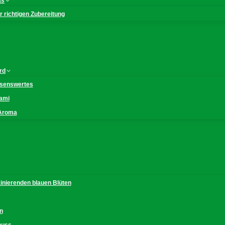
as
 richtigen Zubereitung
rd
issenswertes
mami
 Aroma
zinierenden blauen Blüten
n