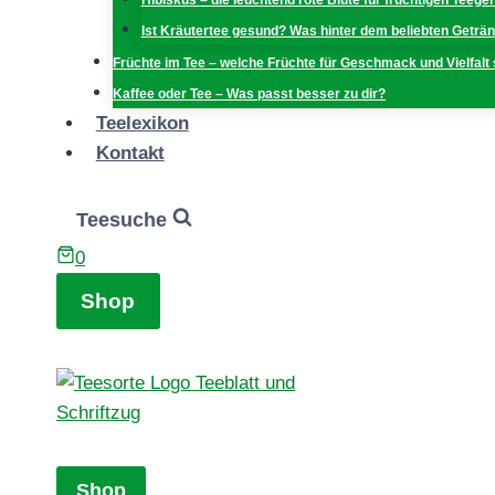
Hibiskus – die leuchtend rote Blüte für fruchtigen Teege
Ist Kräutertee gesund? Was hinter dem beliebten Geträn
Früchte im Tee – welche Früchte für Geschmack und Vielfalt
Kaffee oder Tee – Was passt besser zu dir?
Teelexikon
Kontakt
Teesuche
0
Shop
Shop