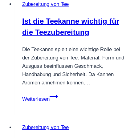
Zubereitung von Tee
Ritual
und
Ist die Teekanne wichtig für
Gastfreundschaft
die Teezubereitung
Die Teekanne spielt eine wichtige Rolle bei
der Zubereitung von Tee. Material, Form und
Ausguss beeinflussen Geschmack,
Handhabung und Sicherheit. Da Kannen
Aromen annehmen können,…
Ist
Weiterlesen
die
Teekanne
wichtig
Zubereitung von Tee
für
die