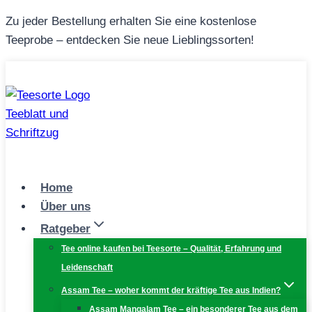
Zum
Zu jeder Bestellung erhalten Sie eine kostenlose
Inhalt
Teeprobe – entdecken Sie neue Lieblingssorten!
springen
Home
Über uns
Ratgeber
Tee online kaufen bei Teesorte – Qualität, Erfahrung und
Leidenschaft
Assam Tee – woher kommt der kräftige Tee aus Indien?
Assam Mangalam Tee – ein besonderer Tee aus dem