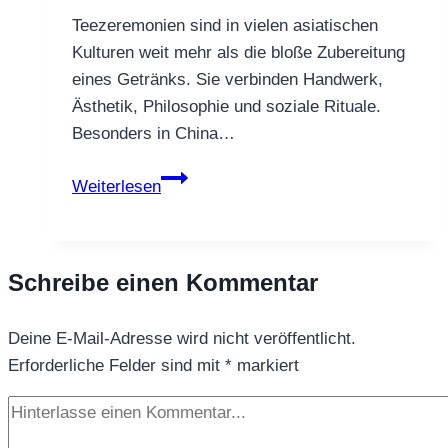
Teezeremonien sind in vielen asiatischen
Kulturen weit mehr als die bloße Zubereitung
eines Getränks. Sie verbinden Handwerk,
Ästhetik, Philosophie und soziale Rituale.
Besonders in China…
Teezeremonien
Weiterlesen
in
Asien
–
Schreibe einen Kommentar
Ursprung,
Bedeutung
Deine E-Mail-Adresse wird nicht veröffentlicht.
und
Erforderliche Felder sind mit
Formen
*
markiert