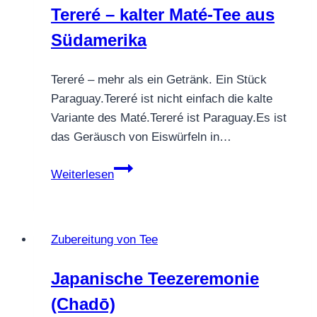
Tereré – kalter Maté-Tee aus
Teezubereitung
Südamerika
Tereré – mehr als ein Getränk. Ein Stück
Paraguay.Tereré ist nicht einfach die kalte
Variante des Maté.Tereré ist Paraguay.Es ist
das Geräusch von Eiswürfeln in…
Tereré
Weiterlesen
–
kalter
Maté-
Zubereitung von Tee
Tee
aus
Japanische Teezeremonie
Südamerika
(Chadō)