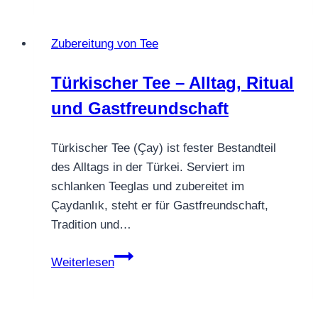
Tee
–
Zubereitung von Tee
so
gelingt
Türkischer Tee – Alltag, Ritual
dir
und Gastfreundschaft
der
perfekte
Aufguss
Türkischer Tee (Çay) ist fester Bestandteil
des Alltags in der Türkei. Serviert im
schlanken Teeglas und zubereitet im
Çaydanlık, steht er für Gastfreundschaft,
Tradition und…
Türkischer
Weiterlesen
Tee
–
Alltag,