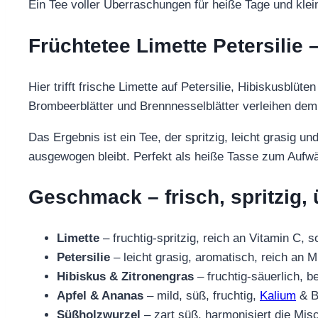
Ein Tee voller Überraschungen für heiße Tage und kl
Früchtetee Limette Petersilie 
Hier trifft frische Limette auf Petersilie, Hibiskusblü
Brombeerblätter und Brennnesselblätter verleihen dem
Das Ergebnis ist ein Tee, der spritzig, leicht grasig 
ausgewogen bleibt. Perfekt als heiße Tasse zum Aufwä
Geschmack – frisch, spritzig,
Limette
– fruchtig-spritzig, reich an Vitamin C, s
Petersilie
– leicht grasig, aromatisch, reich an M
Hibiskus & Zitronengras
– fruchtig-säuerlich, be
Apfel & Ananas
– mild, süß, fruchtig,
Kalium
& B
Süßholzwurzel
– zart süß, harmonisiert die Mis