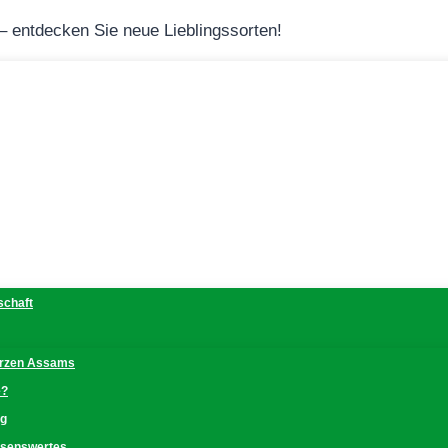
 – entdecken Sie neue Lieblingssorten!
schaft
erzen Assams
e?
ng
issenswertes