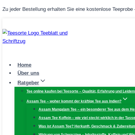
Zum
Zu jeder Bestellung erhalten Sie eine kostenlose Teeprobe
Inhalt
springen
Home
Über uns
Ratgeber
Tee online kaufen bei Teesorte – Qualität, Erfahrung und Leiden
Assam Tee – woher kommt der kräftige Tee aus Indien?
Assam Mangalam Tee – ein besonderer Tee aus dem H
Assam Tee Koffein – wie viel steckt wirklich in der Tass
Was ist Assam Tee? Herkunft, Geschmack & Zubereitu
Wirkung von Schwarztee – Inhaltsstoffe, Koffein und W