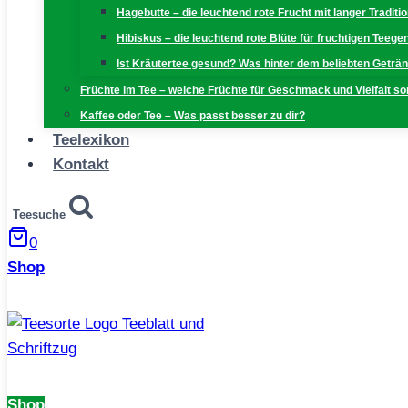
Hagebutte – die leuchtend rote Frucht mit langer Traditi
Hibiskus – die leuchtend rote Blüte für fruchtigen Teeg
Ist Kräutertee gesund? Was hinter dem beliebten Geträn
Früchte im Tee – welche Früchte für Geschmack und Vielfalt s
Kaffee oder Tee – Was passt besser zu dir?
Teelexikon
Kontakt
Teesuche
0
Shop
Shop