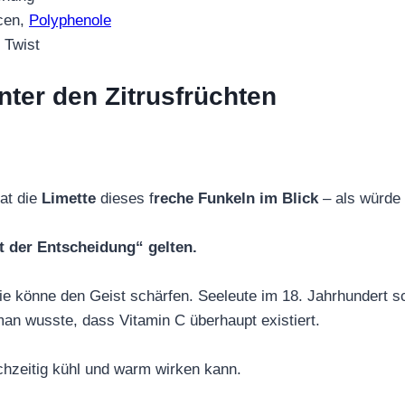
cen,
Polyphenole
 Twist
unter den Zitrusfrüchten
at die
Limette
dieses f
reche Funkeln im Blick
– als würde
t der Entscheidung“ gelten.
 sie könne den Geist schärfen. Seeleute im 18. Jahrhundert 
an wusste, dass Vitamin C überhaupt existiert.
eichzeitig kühl und warm wirken kann.