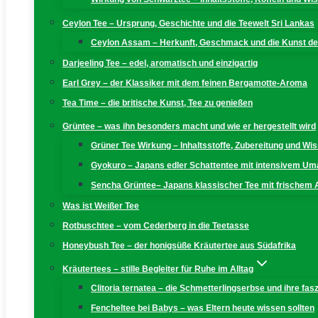
Ceylon Tee – Ursprung, Geschichte und die Teewelt Sri Lankas
Ceylon Assam – Herkunft, Geschmack und die Kunst der
Darjeeling Tee – edel, aromatisch und einzigartig
Earl Grey – der Klassiker mit dem feinen Bergamotte-Aroma
Tea Time – die britische Kunst, Tee zu genießen
Grüntee – was ihn besonders macht und wie er hergestellt wird
Grüner Tee Wirkung – Inhaltsstoffe, Zubereitung und W
Gyokuro – Japans edler Schattentee mit intensivem U
Sencha Grüntee– Japans klassischer Tee mit frischem
Was ist Weißer Tee
Rotbuschtee – vom Cederberg in die Teetasse
Honeybush Tee – der honigsüße Kräutertee aus Südafrika
Kräutertees – stille Begleiter für Ruhe im Alltag
Clitoria ternatea – die Schmetterlingserbse und ihre fas
Fencheltee bei Babys – was Eltern heute wissen sollten