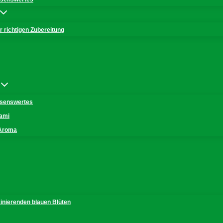
 richtigen Zubereitung
issenswertes
mami
 Aroma
zinierenden blauen Blüten