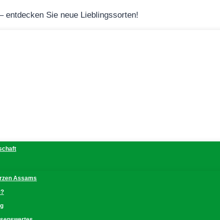
 – entdecken Sie neue Lieblingssorten!
schaft
erzen Assams
e?
ng
issenswertes