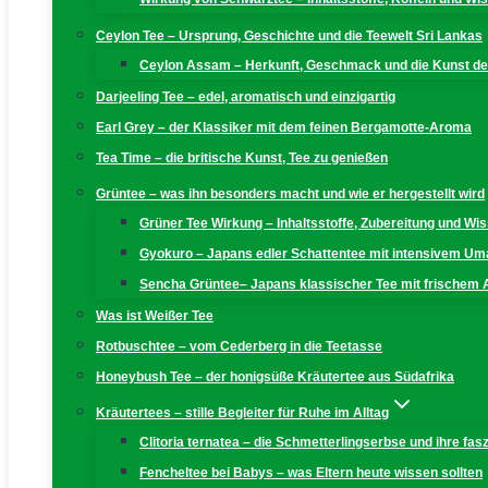
Ceylon Tee – Ursprung, Geschichte und die Teewelt Sri Lankas
Ceylon Assam – Herkunft, Geschmack und die Kunst der
Darjeeling Tee – edel, aromatisch und einzigartig
Earl Grey – der Klassiker mit dem feinen Bergamotte-Aroma
Tea Time – die britische Kunst, Tee zu genießen
Grüntee – was ihn besonders macht und wie er hergestellt wird
Grüner Tee Wirkung – Inhaltsstoffe, Zubereitung und W
Gyokuro – Japans edler Schattentee mit intensivem U
Sencha Grüntee– Japans klassischer Tee mit frischem
Was ist Weißer Tee
Rotbuschtee – vom Cederberg in die Teetasse
Honeybush Tee – der honigsüße Kräutertee aus Südafrika
Kräutertees – stille Begleiter für Ruhe im Alltag
Clitoria ternatea – die Schmetterlingserbse und ihre fas
Fencheltee bei Babys – was Eltern heute wissen sollten