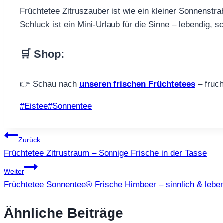
Früchtetee Zitruszauber ist wie ein kleiner Sonnenstra
Schluck ist ein Mini-Urlaub für die Sinne – lebendig, s
🛒 Shop
:
👉 Schau nach
unseren frischen Früchtetees
– fruch
Schlagworte:
#
Eistee
#
Sonnentee
Beitragsnavigation
Zurück
Früchtetee Zitrustraum – Sonnige Frische in der Tasse
Weiter
Früchtetee Sonnentee® Frische Himbeer – sinnlich & lebe
Ähnliche Beiträge