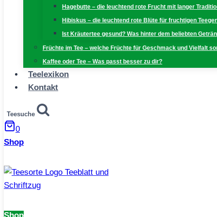
Hagebutte – die leuchtend rote Frucht mit langer Traditi
Hibiskus – die leuchtend rote Blüte für fruchtigen Teeg
Ist Kräutertee gesund? Was hinter dem beliebten Geträn
Früchte im Tee – welche Früchte für Geschmack und Vielfalt s
Kaffee oder Tee – Was passt besser zu dir?
Teelexikon
Kontakt
Teesuche
0
Shop
Shop