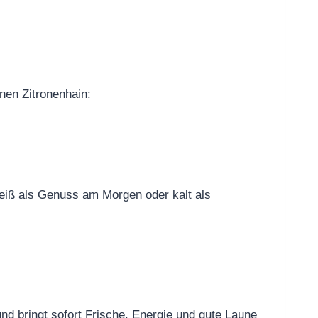
inen Zitronenhain:
 heiß als Genuss am Morgen oder kalt als
und bringt sofort Frische, Energie und gute Laune