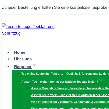
Zum
Zu jeder Bestellung erhalten Sie eine kostenlose Teeprobe
Inhalt
springen
Home
Über uns
Ratgeber
Tee online kaufen bei Teesorte – Qualität, Erfahrung und Leiden
Assam Tee – woher kommt der kräftige Tee aus Indien?
Assam Mangalam Tee – ein besonderer Tee aus dem H
Assam Tee Koffein – wie viel steckt wirklich in der Tass
Was ist Assam Tee? Herkunft, Geschmack & Zubereitu
Wirkung von Schwarztee – Inhaltsstoffe, Koffein und W