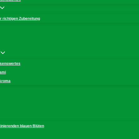
 richtigen Zubereitung
issenswertes
mami
 Aroma
zinierenden blauen Blüten