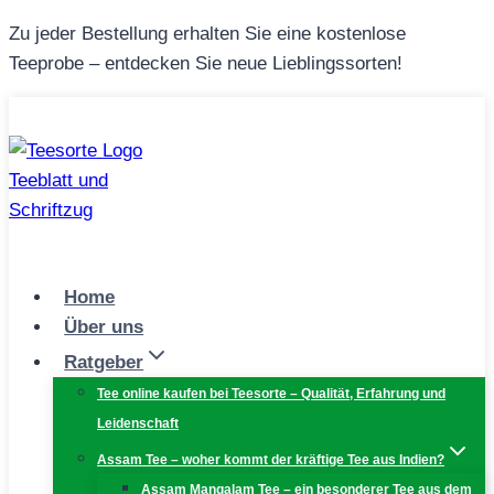
Zum
Zu jeder Bestellung erhalten Sie eine kostenlose
Inhalt
Teeprobe – entdecken Sie neue Lieblingssorten!
springen
Home
Über uns
Ratgeber
Tee online kaufen bei Teesorte – Qualität, Erfahrung und
Leidenschaft
Assam Tee – woher kommt der kräftige Tee aus Indien?
Assam Mangalam Tee – ein besonderer Tee aus dem