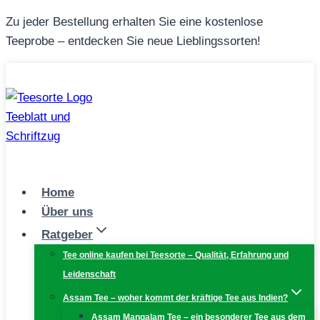
Zum
Zu jeder Bestellung erhalten Sie eine kostenlose
Inhalt
Teeprobe – entdecken Sie neue Lieblingssorten!
springen
Home
Über uns
Ratgeber
Tee online kaufen bei Teesorte – Qualität, Erfahrung und
Leidenschaft
Assam Tee – woher kommt der kräftige Tee aus Indien?
Assam Mangalam Tee – ein besonderer Tee aus dem