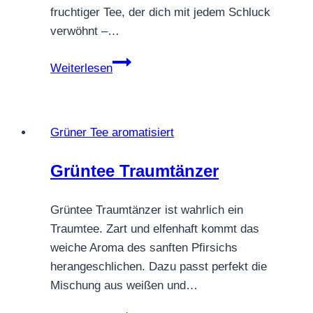
fruchtiger Tee, der dich mit jedem Schluck
verwöhnt –…
Grüntee
Weiterlesen
Sencha
Juicy
–
Grüner Tee aromatisiert
saftige
Erdbeere
Grüntee Traumtänzer
mit
Orange
Grüntee Traumtänzer ist wahrlich ein
Traumtee. Zart und elfenhaft kommt das
weiche Aroma des sanften Pfirsichs
herangeschlichen. Dazu passt perfekt die
Mischung aus weißen und…