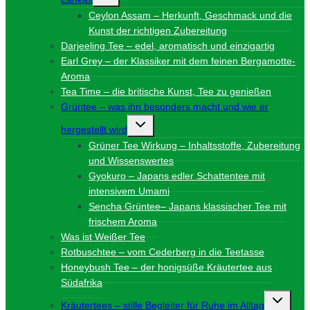
umschalten
Ceylon Assam – Herkunft, Geschmack und die
Kunst der richtigen Zubereitung
Darjeeling Tee – edel, aromatisch und einzigartig
Earl Grey – der Klassiker mit dem feinen Bergamotte-
Aroma
Tea Time – die britische Kunst, Tee zu genießen
Grüntee – was ihn besonders macht und wie er
Untermenü
hergestellt wird
umschalten
Grüner Tee Wirkung – Inhaltsstoffe, Zubereitung
und Wissenswertes
Gyokuro – Japans edler Schattentee mit
intensivem Umami
Sencha Grüntee– Japans klassischer Tee mit
frischem Aroma
Was ist Weißer Tee
Rotbuschtee – vom Cederberg in die Teetasse
Honeybush Tee – der honigsüße Kräutertee aus
Südafrika
Unterme
Kräutertees – stille Begleiter für Ruhe im Alltag
umschalt