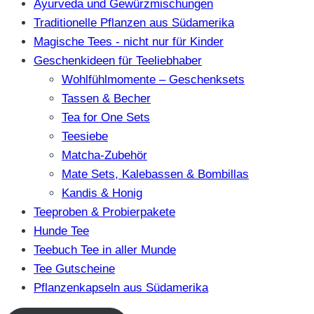
Ayurveda und Gewürzmischungen
Traditionelle Pflanzen aus Südamerika
Magische Tees - nicht nur für Kinder
Geschenkideen für Teeliebhaber
Wohlfühlmomente – Geschenksets
Tassen & Becher
Tea for One Sets
Teesiebe
Matcha-Zubehör
Mate Sets, Kalebassen & Bombillas
Kandis & Honig
Teeproben & Probierpakete
Hunde Tee
Teebuch Tee in aller Munde
Tee Gutscheine
Pflanzenkapseln aus Südamerika