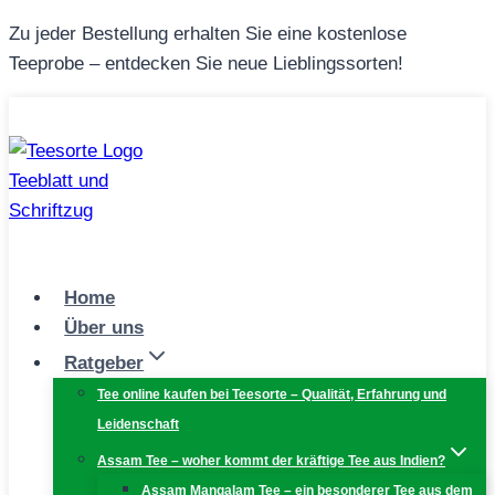
Zum
Zu jeder Bestellung erhalten Sie eine kostenlose
Inhalt
Teeprobe – entdecken Sie neue Lieblingssorten!
springen
Home
Über uns
Ratgeber
Tee online kaufen bei Teesorte – Qualität, Erfahrung und
Leidenschaft
Assam Tee – woher kommt der kräftige Tee aus Indien?
Assam Mangalam Tee – ein besonderer Tee aus dem