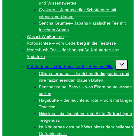
und Wissenswertes
Gyokuro – Japans edler Schattentee mit
intensivem Umami
Sencha Grüntee– Japans klassischer Tee mit
frischem Aroma
Was ist Weißer Tee
Rotbuschtee – vom Cederberg in die Teetasse
Honeybush Tee – der honigsüße Kräutertee aus
Südafrika
Unterme
Kräutertees – stille Begleiter für Ruhe im Alltag
umschalt
Clitoria ternatea – die Schmetterlingserbse und
ihre faszinierenden blauen Blüten
Fencheltee bei Babys – was Eltern heute wissen
sollten
Hagebutte – die leuchtend rote Frucht mit langer
Tradition
Hibiskus – die leuchtend rote Blüte für fruchtigen
Teegenuss
Ist Kräutertee gesund? Was hinter dem beliebten
Getränk steckt