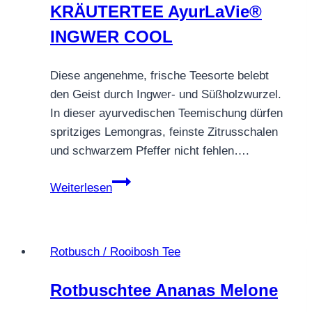
KRÄUTERTEE AyurLaVie®
INGWER COOL
Diese angenehme, frische Teesorte belebt
den Geist durch Ingwer- und Süßholzwurzel.
In dieser ayurvedischen Teemischung dürfen
spritziges Lemongras, feinste Zitrusschalen
und schwarzem Pfeffer nicht fehlen….
KRÄUTERTEE
Weiterlesen
AyurLaVie®
INGWER
COOL
Rotbusch / Rooibosh Tee
Rotbuschtee Ananas Melone