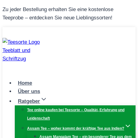
Zum
Zu jeder Bestellung erhalten Sie eine kostenlose
Inhalt
Teeprobe – entdecken Sie neue Lieblingssorten!
springen
Home
Über uns
Ratgeber
Tee online kaufen bei Teesorte – Qualität, Erfahrung und
Leidenschaft
Assam Tee – woher kommt der kräftige Tee aus Indien?
Assam Mangalam Tee – ein besonderer Tee aus dem