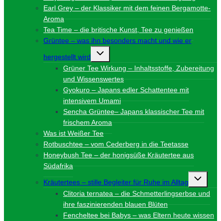
Earl Grey – der Klassiker mit dem feinen Bergamotte-
Aroma
Tea Time – die britische Kunst, Tee zu genießen
Grüntee – was ihn besonders macht und wie er
Untermenü
hergestellt wird
umschalten
Grüner Tee Wirkung – Inhaltsstoffe, Zubereitung
und Wissenswertes
Gyokuro – Japans edler Schattentee mit
intensivem Umami
Sencha Grüntee– Japans klassischer Tee mit
frischem Aroma
Was ist Weißer Tee
Rotbuschtee – vom Cederberg in die Teetasse
Honeybush Tee – der honigsüße Kräutertee aus
Südafrika
Unterme
Kräutertees – stille Begleiter für Ruhe im Alltag
umschalt
Clitoria ternatea – die Schmetterlingserbse und
ihre faszinierenden blauen Blüten
Fencheltee bei Babys – was Eltern heute wissen