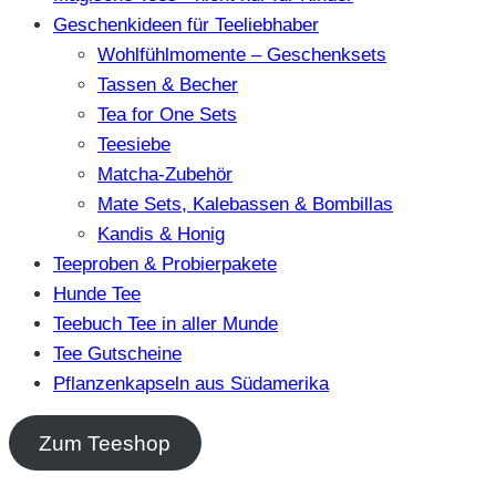
Geschenkideen für Teeliebhaber
Wohlfühlmomente – Geschenksets
Tassen & Becher
Tea for One Sets
Teesiebe
Matcha-Zubehör
Mate Sets, Kalebassen & Bombillas
Kandis & Honig
Teeproben & Probierpakete
Hunde Tee
Teebuch Tee in aller Munde
Tee Gutscheine
Pflanzenkapseln aus Südamerika
Zum Teeshop