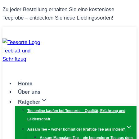
Zum
Zu jeder Bestellung erhalten Sie eine kostenlose
Inhalt
Teeprobe – entdecken Sie neue Lieblingssorten!
springen
Home
Über uns
Ratgeber
Tee online kaufen bei Teesorte – Qualität, Erfahrung und
Leidenschaft
Assam Tee – woher kommt der kräftige Tee aus Indien?
Assam Mangalam Tee – ein besonderer Tee aus dem